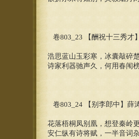
卷803_23 【酬祝十三秀才
浩思蓝山玉彩寒，冰囊敲碎
诗家利器驰声久，何用春闱
卷803_24 【别李郎中】薛
花落梧桐凤别凰，想登秦岭
安仁纵有诗将赋，一半音词