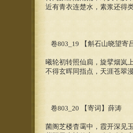
近有青衣连楚水，素浆还得
卷803_19 【斛石山晓望
曦轮初转照仙扃，旋擘烟岚
不得玄晖同指点，天涯苍翠
卷803_20 【寄词】薛涛
菌阁芝楼杳霭中，霞开深见