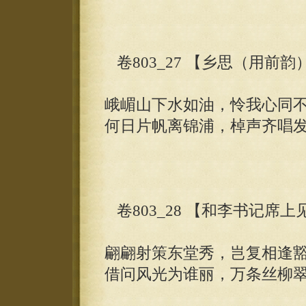
卷803_27 【乡思（用前韵
峨嵋山下水如油，怜我心同
何日片帆离锦浦，棹声齐唱
卷803_28 【和李书记席
翩翩射策东堂秀，岂复相逢
借问风光为谁丽，万条丝柳