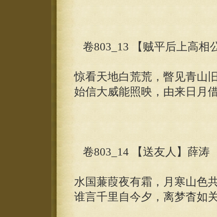
卷803_13 【贼平后上高相
惊看天地白荒荒，瞥见青山
始信大威能照映，由来日月
卷803_14 【送友人】薛涛
水国蒹葭夜有霜，月寒山色
谁言千里自今夕，离梦杳如