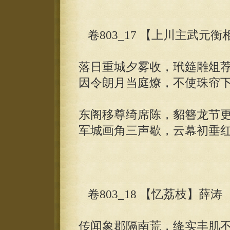
卷803_17 【上川主武元
落日重城夕雾收，玳筵雕俎
因令朗月当庭燎，不使珠帘
东阁移尊绮席陈，貂簪龙节
军城画角三声歇，云幕初垂
卷803_18 【忆荔枝】薛涛
传闻象郡隔南荒，绛实丰肌