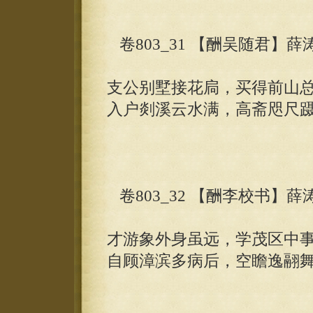
卷803_31 【酬吴随君】薛
支公别墅接花扃，买得前山
入户剡溪云水满，高斋咫尺
卷803_32 【酬李校书】薛
才游象外身虽远，学茂区中
自顾漳滨多病后，空瞻逸翮