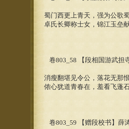
蜀门西更上青天，强为公歌
卓氏长卿称士女，锦江玉垒
卷803_58 【段相国游武
消瘦翻堪见令公，落花无那
侬心犹道青春在，羞看飞蓬
卷803_59 【赠段校书】薛