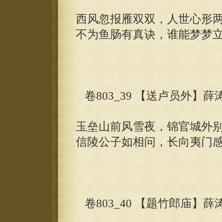
西风忽报雁双双，人世心形
不为鱼肠有真诀，谁能梦梦
卷803_39 【送卢员外】薛
玉垒山前风雪夜，锦官城外
信陵公子如相问，长向夷门
卷803_40 【题竹郎庙】薛