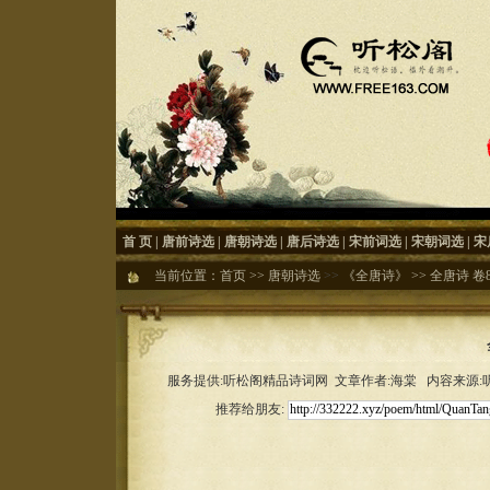
首 页
|
唐前诗选
|
唐朝诗选
|
唐后诗选
|
宋前词选
|
宋朝词选
|
宋
当前位置：
首页
>>
唐朝诗选
>>
《全唐诗》
>>
全唐诗 卷80
服务提供:听松阁精品诗词网 文章作者:海棠 内容来源:听松
推荐给朋友: