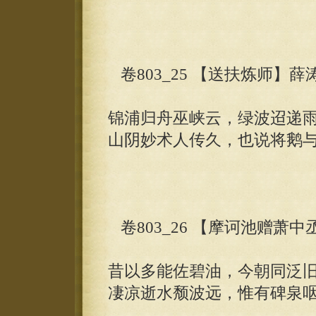
卷803_25 【送扶炼师】薛
锦浦归舟巫峡云，绿波迢递
山阴妙术人传久，也说将鹅
卷803_26 【摩诃池赠萧中
昔以多能佐碧油，今朝同泛
凄凉逝水颓波远，惟有碑泉