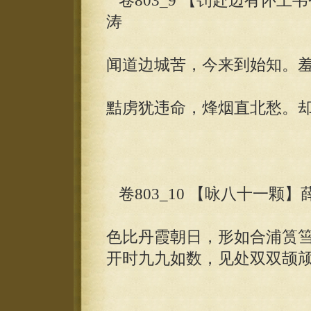
卷803_9 【罚赴边有怀
涛
闻道边城苦，今来到始知。
黠虏犹违命，烽烟直北愁。
卷803_10 【咏八十一颗】
色比丹霞朝日，形如合浦筼
开时九九如数，见处双双颉