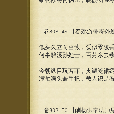
卷803_49 【春郊游眺寄
低头久立向蔷薇，爱似零陵
何事碧溪孙处士，百劳东去
今朝纵目玩芳菲，夹缬笼裙
满袖满头兼手把，教人识是
卷803_50 【酬杨供奉法