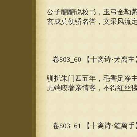
公子翩翩说校书，玉弓金勒
玄成莫便骄名誉，文采风流
卷803_60 【十离诗·犬离
驯扰朱门四五年，毛香足净
无端咬著亲情客，不得红丝
卷803_61 【十离诗·笔离