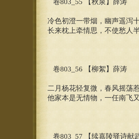
卷803_55 【秋泉】薛涛
冷色初澄一带烟，幽声遥泻
长来枕上牵情思，不使愁人
卷803_56 【柳絮】薛涛
二月杨花轻复微，春风摇荡
他家本是无情物，一任南飞
卷803_57 【续嘉陵驿诗