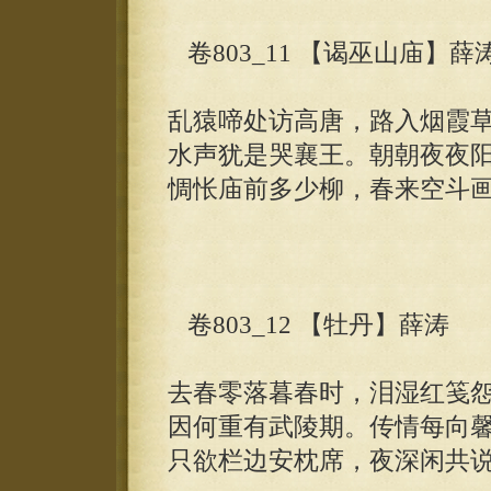
卷803_11 【谒巫山庙】薛
乱猿啼处访高唐，路入烟霞
水声犹是哭襄王。朝朝夜夜
惆怅庙前多少柳，春来空斗
卷803_12 【牡丹】薛涛
去春零落暮春时，泪湿红笺
因何重有武陵期。传情每向
只欲栏边安枕席，夜深闲共