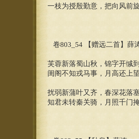
一枝为授殷勤意，把向风前
卷803_54 【赠远二首】薛
芙蓉新落蜀山秋，锦字开缄
闺阁不知戎马事，月高还上
扰弱新蒲叶又齐，春深花落
知君未转秦关骑，月照千门