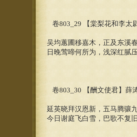
卷803_29 【棠梨花和李太
吴均蕙圃移嘉木，正及东溪
日晚莺啼何所为，浅深红腻
卷803_30 【酬文使君】薛
延英晓拜汉恩新，五马腾骧
今日谢庭飞白雪，巴歌不复