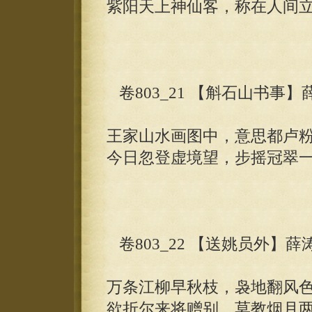
紫阳天上神仙客，称在人间
卷803_21 【斛石山书事】
王家山水画图中，意思都卢
今日忽登虚境望，步摇冠翠
卷803_22 【送姚员外】薛
万条江柳早秋枝，袅地翻风
欲折尔来将赠别，莫教烟月