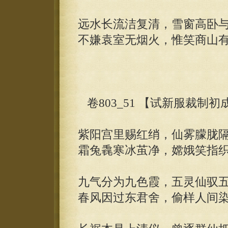
远水长流洁复清，雪窗高卧
不嫌袁室无烟火，惟笑商山
卷803_51 【试新服裁制
紫阳宫里赐红绡，仙雾朦胧
霜兔毳寒冰茧净，嫦娥笑指
九气分为九色霞，五灵仙驭
春风因过东君舍，偷样人间