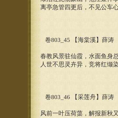
离亭急管四更后，不见公车
卷803_45 【海棠溪】薛涛
春教风景驻仙霞，水面鱼身
人世不思灵卉异，竞将红缬
卷803_46 【采莲舟】薛涛
风前一叶压荷蕖，解报新秋