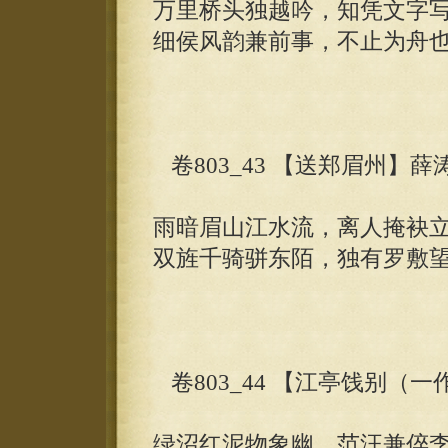
万里桥头独越吟，知凭文字
细侯风韵兼前事，不止为舟
卷803_43 【送郑眉州】薛
雨暗眉山江水流，离人掩袂
双旌千骑骈东陌，独有罗敷
卷803_44 【江亭饯别（
绿沼红泥物象幽，范汪兼倅