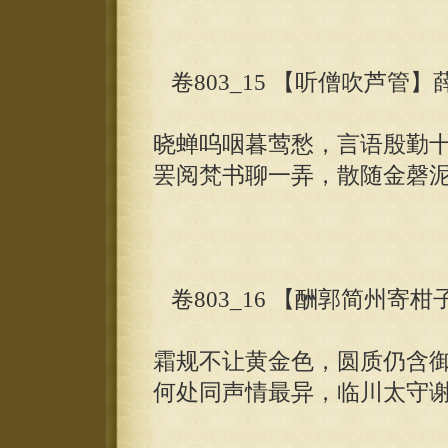
卷803_15 【听僧吹芦管】
晓蝉呜咽暮莺愁，言语殷勤
罢阅梵书聊一弄，散随金磬
卷803_16 【酬郭简州寄柑
霜规不让黄金色，圆质仍含
何处同声情最异，临川太守