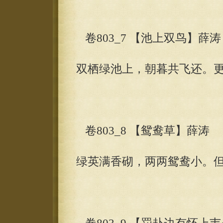
卷803_7 【池上双鸟】薛涛
双栖绿池上，朝暮共飞还。
卷803_8 【鸳鸯草】薛涛
绿英满香砌，两两鸳鸯小。