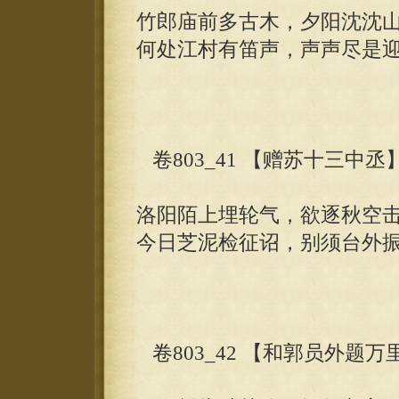
竹郎庙前多古木，夕阳沈沈
何处江村有笛声，声声尽是
卷803_41 【赠苏十三中丞
洛阳陌上埋轮气，欲逐秋空
今日芝泥检征诏，别须台外
卷803_42 【和郭员外题