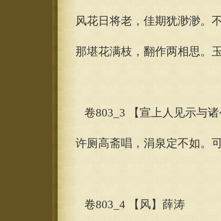
风花日将老，佳期犹渺渺。
那堪花满枝，翻作两相思。
卷803_3 【宣上人见示与
许厕高斋唱，涓泉定不如。
卷803_4 【风】薛涛