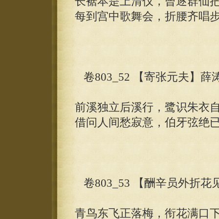
长裾本是上清仪，曾逐群仙
每到宫中歌舞会，折腰齐唱
卷803_52 【寄张元夫】薛
前溪独立后溪行，鹭识朱衣
借问人间愁寂意，伯牙弦绝
卷803_53 【酬辛员外折
青鸟东飞正落梅，衔花满口