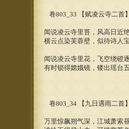
卷803_33 【赋凌云寺二首
闻说凌云寺里苔，风高日近
横云点染芙蓉壁，似待诗人
闻说凌云寺里花，飞空绕磴
有时锁得嫦娥镜，镂出瑶台
卷803_34 【九日遇雨二首
万里惊飙朔气深，江城萧索