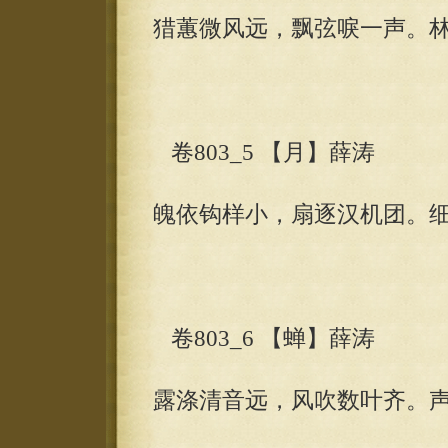
猎蕙微风远，飘弦唳一声。
卷803_5 【月】薛涛
魄依钩样小，扇逐汉机团。
卷803_6 【蝉】薛涛
露涤清音远，风吹数叶齐。