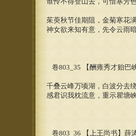
谁怜不得登山去，可惜寒芳
茱萸秋节佳期阻，金菊寒花
神女欲来知有意，先令云雨
卷803_35 【酬雍秀才贻
千叠云峰万顷湖，白波分去
感君识我枕流意，重示瞿塘
卷803_36 【上王尚书】薛