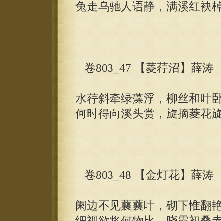
兔走乌驰人语静，满溪红袂
卷803_47 【菱荇沼】薛涛
水荇斜牵绿藻浮，柳丝和叶
何时得向溪头赏，旋摘菱花
卷803_48 【金灯花】薛涛
阑边不见蘘蘘叶，砌下惟翻
细视欲将何物比，晓霞初叠