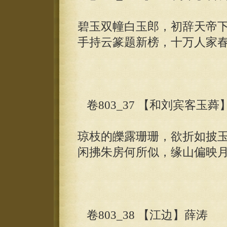
碧玉双幢白玉郎，初辞天帝
手持云篆题新榜，十万人家
卷803_37 【和刘宾客玉蕣
琼枝的皪露珊珊，欲折如披
闲拂朱房何所似，缘山偏映
卷803_38 【江边】薛涛