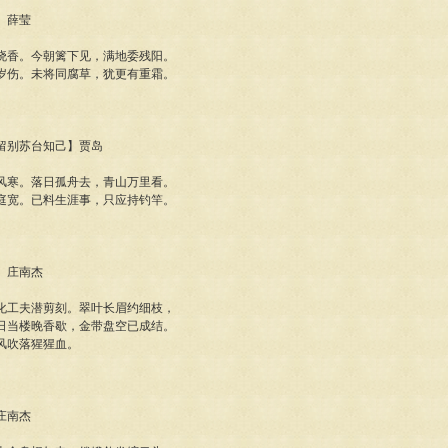
菊】薛莹
晓香。今朝篱下见，满地委残阳。
岁伤。未将同腐草，犹更有重霜。
巴留别苏台知己】贾岛
风寒。落日孤舟去，青山万里看。
庭宽。已料生涯事，只应持钓竿。
薇】庄南杰
化工夫潜剪刻。翠叶长眉约细枝，
日当楼晚香歇，金带盘空已成结。
风吹落猩猩血。
】庄南杰