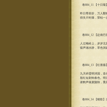
卷884_11 【十日
昨日尊前折，万人酣
得失片时痛，荣枯一
卷884_12 【赴南
人过梅岭上，岁岁北
猿声湘水静，草色洞
卷884_13 【红蔷
九天碎霞明泽国，造
殷红短刺钩春色。明
谢豹声催麦陇秋，熏
卷884_14 【晓歌