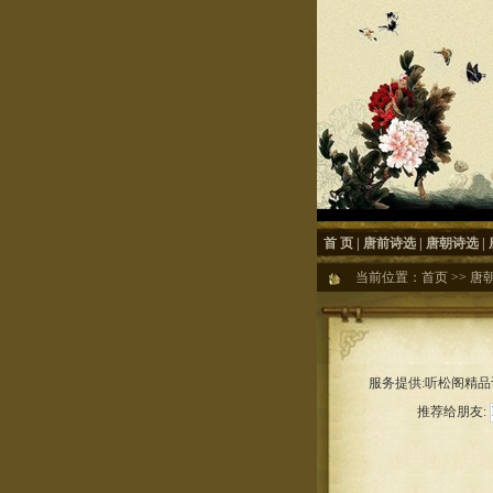
首 页
|
唐前诗选
|
唐朝诗选
|
当前位置：
首页
>>
唐
服务提供:听松阁精品诗
推荐给朋友: