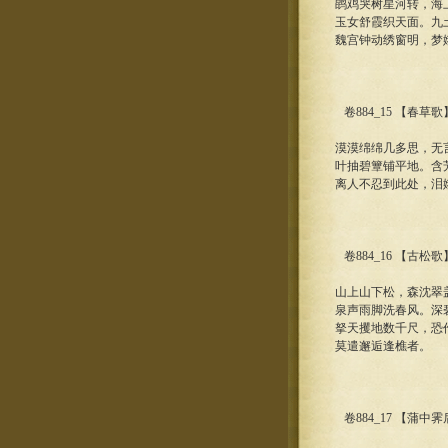
鹍鸡哭树星河转，海
玉女舒霞织天面。九
魏宫钟动绣窗明，梦
卷884_15 【春草
漠漠绵绵几多思，无
叶抽碧簟铺平地。含
离人不忍到此处，泪
卷884_16 【古松
山上山下松，森沈翠
泉声雨脚洗春风。深
拏天攫地数千尺，恐
莫遣邂逅逢樵者。
卷884_17 【蒲中