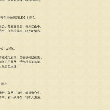
药尝。萧条霜景暮，极目尽堪伤。
题兴善寺崔律师院孤松】刘得仁
远公。孤标宜雪后，每见忆山中。
迥空。何年植兹地，晓夕动清风。
小松】刘得仁
得飕飗似石溪。雪夜枝柯疑画出，
知何日干天及，恐到秋来被鹤栖。
云根蕟觅应迷。
】刘得仁
绕行。取从山顶嶮，栽得道心生。
木声。霜天残月在，转影入池清。