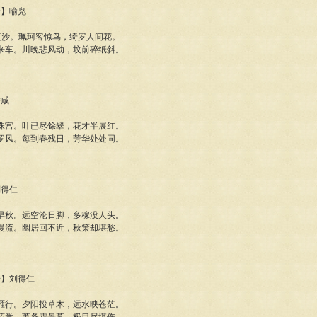
食】喻凫
黄沙。珮珂客惊鸟，绮罗人间花。
来车。川晚悲风动，坟前碎纸斜。
潘咸
珠宫。叶已尽馀翠，花才半展红。
罗风。每到春残日，芳华处处同。
刘得仁
早秋。远空沦日脚，多稼没人头。
慢流。幽居回不近，秋策却堪愁。
步】刘得仁
雁行。夕阳投草木，远水映苍茫。