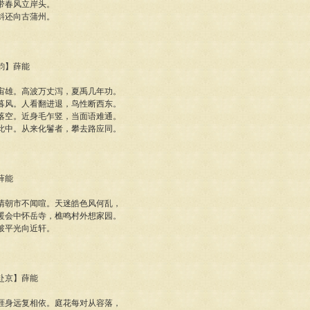
带春风立岸头。
斜还向古蒲州。
八韵】薛能
宙雄。高波万丈泻，夏禹几年功。
暮风。人看翻进退，鸟性断西东。
落空。近身毛乍竖，当面语难通。
此中。从来化鬐者，攀去路应同。
薛能
清朝市不闻喧。天迷皓色风何乱，
暖会中怀岳寺，樵鸣村外想家园。
破平光向近轩。
官赴京】薛能
涯身远复相依。庭花每对从容落，