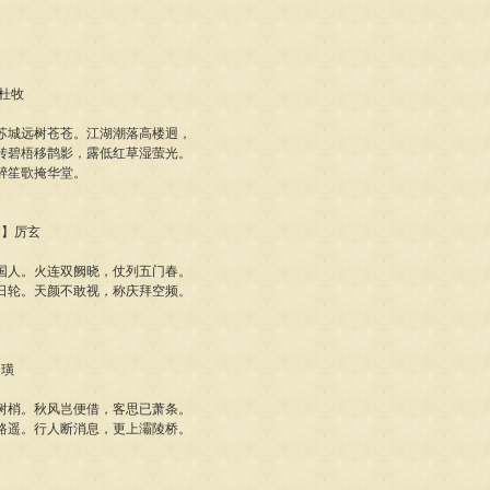
】杜牧
苏城远树苍苍。江湖潮落高楼迥，
转碧梧移鹊影，露低红草湿萤光。
醉笙歌掩华堂。
朝】厉玄
国人。火连双阙晓，仗列五门春。
日轮。天颜不敢视，称庆拜空频。
赵璜
树梢。秋风岂便借，客思已萧条。
路遥。行人断消息，更上灞陵桥。