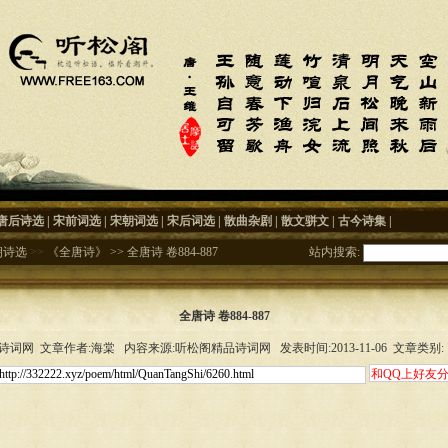
唐后诗选
|
宋前词选
|
宋朝词选
|
宋后词选
|
散曲杂剧
|
散文骈文
|
古今诗集
|
朝诗选
>>
《全唐诗》
>>
全唐诗 卷884-887
站内搜索:
全唐诗 卷884-887
词网 文章作者:海棠 内容来源:听松阁精品诗词网 发表时间:2013-11-06 文章类别