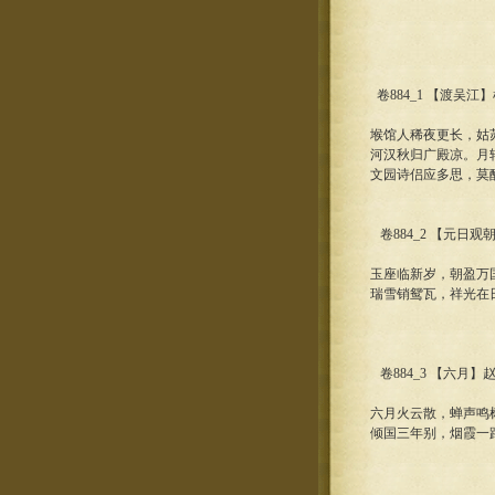
卷884_1 【渡吴江
堠馆人稀夜更长，姑
河汉秋归广殿凉。月
文园诗侣应多思，莫
卷884_2 【元日观
玉座临新岁，朝盈万
瑞雪销鸳瓦，祥光在
卷884_3 【六月】
六月火云散，蝉声鸣
倾国三年别，烟霞一