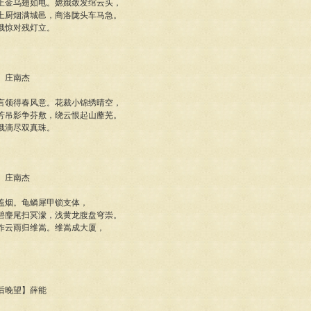
上金乌翅如电。嫦娥敛发绾云头，
土厨烟满城邑，商洛陇头车马急。
娥惊对残灯立。
歌】庄南杰
言领得春风意。花裁小锦绣晴空，
芳吊影争芬敷，绕云恨起山蘼芜。
娥滴尽双真珠。
歌】庄南杰
盖烟。龟鳞犀甲锁支体，
碧麈尾扫冥濛，浅黄龙腹盘穹崇。
作云雨归维嵩。维嵩成大厦，
霁后晚望】薛能