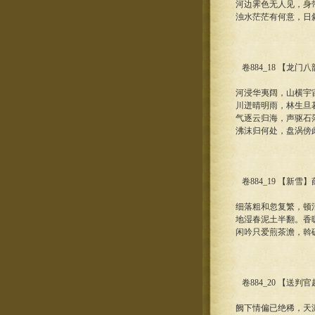
河边霁色无人见，身
浊水茫茫有何意，日
卷884_18 【龙门
河浸华夷阔，山横宇
川迸晴明雨，林生旦
气逐云归海，声驱石
沸沫归何处，盘涡傍
卷884_19 【新雪】
细落粗和忽复繁，顿
地湿春泥土半翻。香
闲吟只爱煎茶澹，斡
卷884_20 【送判
阙下情偏已绝稀，天