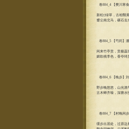
卷884_4 【樊川寒
新松□绿草，古柏翳
蹙尘南北马，碾石去
卷884_5 【芍药】
闲来竹亭赏，赏极蕊
媚欺桃李色，香夺绮
卷884_6 【晚步】
野步晚悠悠，山光澹
古木蝉齐噪，深塍水
卷884_7 【村晚闲
缓步出居处，过原边