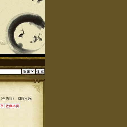
:《全唐诗》 阅读次数: