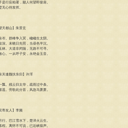
子是行应柏署，鄙人何望即柴扉。
璧无心待发挥。
岑望天都山】朱景玄
东岑。群峰争入冥，巉巉生太阴。
耸深。未晓日先照，当昼色半沉。
玉林。大道非闭隔，无路不可寻。
敬心。一从呼子安，永绝金玉音。
行次东关逢魏扶东归】许浑
一瓢。残云归太华，疏雨过中条。
塞遥。劳歌此分首，风急马萧萧。
湘汉寄友人】李频
月行。巴江雪水下，楚泽火云生。
暮程。离怀不可说，已近峡猿声。