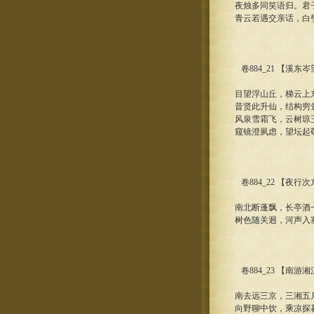
夜烛多同笑语归。君
青云若遇交亲话，白
卷884_21 【溪东
目望浮山丘，梯云上
昔贤此升仙，结构穷
风泉雪霜飞，云树琼
窥镜澄夙虑，望坛起
卷884_22 【夜
南北断蓬飘，长亭酒
树色随关迥，河声入
卷884_23 【南游
南去远三京，三湘五
向野聊中饮，乘凉探