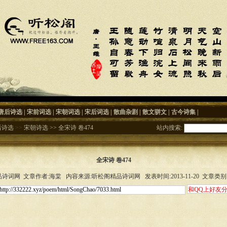
唐后诗选
|
宋前词选
|
宋朝词选
|
宋后词选
|
散曲杂剧
|
散文骈文
|
古今诗集
|
后诗选
>>
宋朝诗选
>>
全宋诗 卷474
站内搜索:
全宋诗 卷474
诗词网 文章作者:海棠 内容来源:听松阁精品诗词网 发表时间:2013-11-20 文章类别