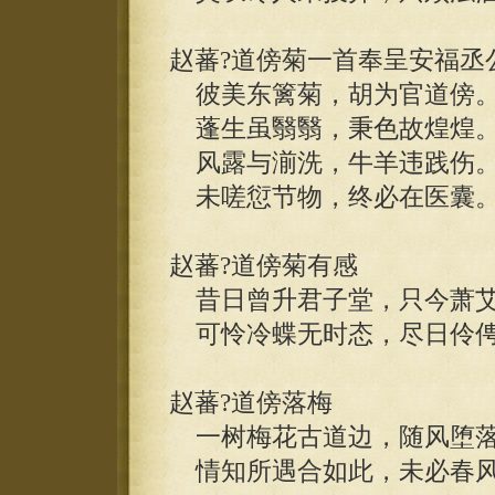
赵蕃?道傍菊一首奉呈安福丞
彼美东篱菊，胡为官道傍
蓬生虽翳翳，秉色故煌煌
风露与湔洗，牛羊违践伤
未嗟愆节物，终必在医囊
赵蕃?道傍菊有感
昔日曾升君子堂，只今萧艾
可怜冷蝶无时态，尽日伶俜
赵蕃?道傍落梅
一树梅花古道边，随风堕落
情知所遇合如此，未必春风