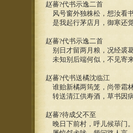
赵蕃?代书示逸二首
风号窗外独株松，想汝看书
是我起行茅店月，御寒还觉
赵蕃?代书示逸二首
别日才留两月粮，况经裘葛
未知别后端何似，不见寄来
赵蕃?代书送橘沈临江
谁贻新橘两筠笼，尚带霜林
转送清江供寿酒，草书因病
赵蕃?待成父不至
晚日下前村，呼儿候荜门