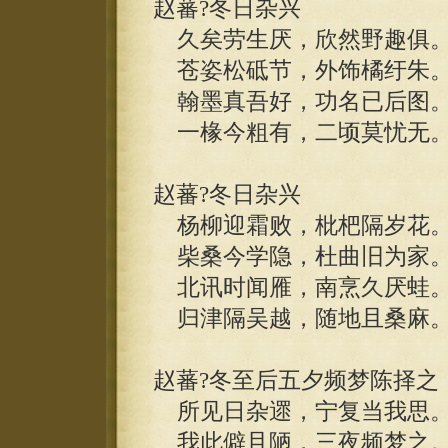
赵蕃?冬日杂兴
久矣劳生厌，欣然野趣俱
苍姿松砥节，外饰橘纡朱
翰墨真吾好，功名已后图
一椽今粗有，二顷莫忧无
赵蕃?冬日杂兴
杨柳迎霜败，枇杷隔岁花
柴桑今学隐，杜曲旧为家
北讯时闻雁，南烹久厌蛙
归津隔吴越，随地且桑麻
赵蕃?冬至后五夕频梦陈择之
所见日杂遝，宁复当我思
我此僻且陋，三夜频梦之