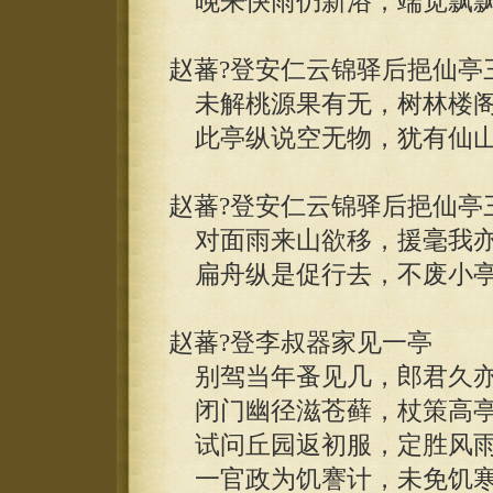
晚来快雨仍新浴，端觉飘飘
赵蕃?登安仁云锦驿后挹仙亭
未解桃源果有无，树林楼阁
此亭纵说空无物，犹有仙山
赵蕃?登安仁云锦驿后挹仙亭
对面雨来山欲移，援毫我亦
扁舟纵是促行去，不废小亭
赵蕃?登李叔器家见一亭
别驾当年蚤见几，郎君久亦
闭门幽径滋苍藓，杖策高亭
试问丘园返初服，定胜风雨
一官政为饥謇计，未免饥寒