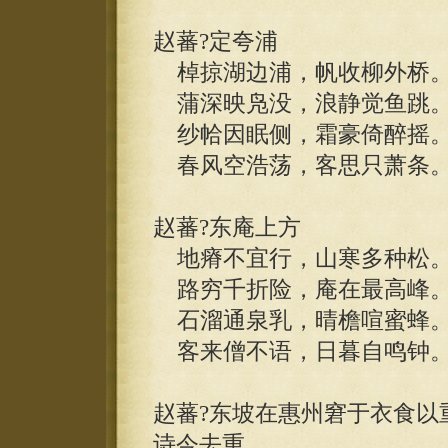
赵蕃?定夸浦
棹掠湖边浦，帆收柳外桥
蒲深映凫没，浪静觉鱼跳
纱帢因眠侧，霜豪倚醉摇
春风空浩荡，客思只萧条
赵蕃?东庵上方
地瘠不宜行，山寒多种松
路穷千折险，庵在最高峰
石溜通泉乳，晴檐喧蜜蜂
客来僧不语，日暮自鸣钟
赵蕃?东坡在惠州窘于衣食以
诗今去重