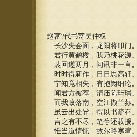
赵蕃?代书寄吴仲权
长沙失会面，龙阳将叩门
君行黄鹤楼，我乃桃花源
裴回遂两月，问讯非一言
时时得新作，日日思高轩
宁知竟相失，有抱阙细论
闻君方被荐，清庙陈玙璠
而我政落南，空江撷兰荪
虽云出处异，得以书疏存
言之有不尽，笔兮还载援
惟当道情愫，故尔略寒暄