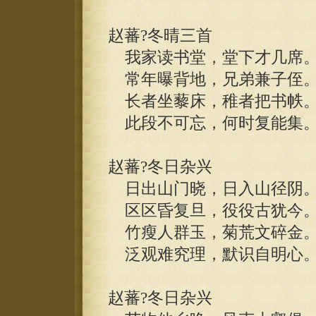
赵蕃?冬晴三首
我家读书堂，堂下才几席
常年曝背地，兄弟兼子侄
长者坐藜床，稚者把书帙
此段不可忘，何时复能集
赵蕃?冬日杂兴
日出山门晓，日入山径阴
区区昏复旦，役役古犹今
竹瘦人群玉，菊荒文碎金
泛观难究理，默识自明心
赵蕃?冬日杂兴