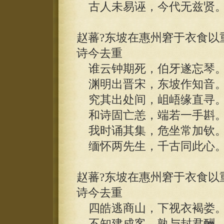
古人未易诬，今代无兹贤
赵蕃?东坡在惠州窘于衣食以
诗今去重
谁云钟期死，伯牙遂忘琴
渊明出晋宋，东坡作知音
究其出处间，岨峿缘直寻
和诗固亡恙，端若一手斟
我时诵其集，危坐常加钦
缅怀两先生，千古同此心
赵蕃?东坡在惠州窘于衣食以
诗今去重
四皓逃商山，下视衣褐娄
不知建成客，孰与封君酬