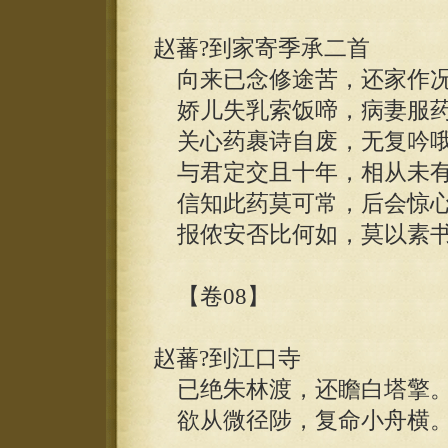
赵蕃?到家寄季承二首
向来已念修途苦，还家作况
娇儿失乳索饭啼，病妻服药
关心药裹诗自废，无复吟哦
与君定交且十年，相从未有
信知此药莫可常，后会惊心
报侬安否比何如，莫以素书
【卷08】
赵蕃?到江口寺
已绝朱林渡，还瞻白塔擎
欲从微径陟，复命小舟横