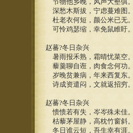
节物他乡晚，风声大壑俱
深愁木斯拔，宁虑蔓难图
杜老衣何短，颜公米已无
可怜鸡瑟缩，幸免鼠睢盱
赵蕃?冬日杂兴
暑雨报禾熟，霜晴忧菜空
藜羹聊自诳，肉食念何功
岁晚贫兼病，年来西复东
诗成资遣闷，文就返招穷
赵蕃?冬日杂兴
愦愦若有失，岑岑殊未佳
枯藜茅屋静，高枕竹窗斜
冬日谁云短，吾生幸有涯