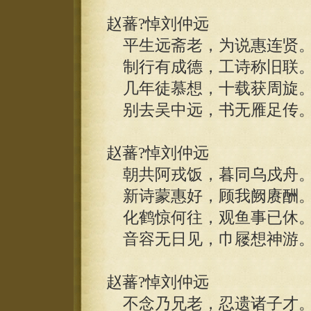
赵蕃?悼刘仲远
平生远斋老，为说惠连贤
制行有成德，工诗称旧联
几年徒慕想，十载获周旋
别去吴中远，书无雁足传
赵蕃?悼刘仲远
朝共阿戎饭，暮同乌戍舟
新诗蒙惠好，顾我阙赓酬
化鹤惊何往，观鱼事已休
音容无日见，巾屦想神游
赵蕃?悼刘仲远
不念乃兄老，忍遗诸子才