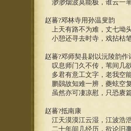
渺渺烟波莫能极，谁云一苇
赵蕃?邓林寺用孙温叟韵
上天有路不为难，丈七坳头
小憩还寻去时寺，戏拈枯笔
赵蕃?邓师契县尉以沅陵韵作
叹息师门久不传，苇间几欲
多君有意工文字，老我空能
鹏鷃故知难一辨，夔蚿空复
虽然亦可凄凉慰，只恐赓篇
赵蕃?抵南康
江天漠漠江云湿，江波浩浩
二十年间几经历，欲论旧事