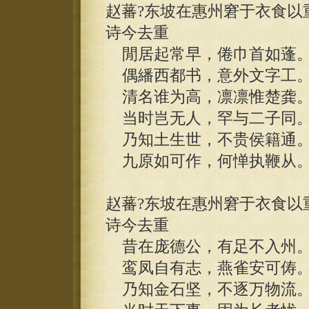
赵蕃?东坡在惠州窘于衣食以
诗今去重
閒居起常早，倦巾首如蓬
偶繙西都书，意外文字工
清名谁为高，凛凛惟楚龚
当时岂无人，罕与二子同
乃知土生世，不贵侯籍通
九原如可作，何惮执鞭从
赵蕃?东坡在惠州窘于衣食以
诗今去重
昔在庞德公，有足不入州
鸾凤自有志，燕雀安可俦
乃知金石坚，不逐万物流