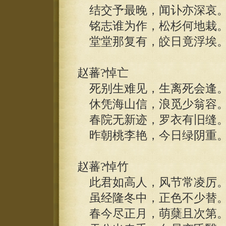
结交予最晚，闻讣亦深哀
铭志谁为作，松杉何地栽
堂堂那复有，皎日竟浮埃
赵蕃?悼亡
死别生难见，生离死会逢
休凭海山信，浪觅少翁容
春院无新迹，罗衣有旧缝
昨朝桃李艳，今日绿阴重
赵蕃?悼竹
此君如高人，风节常凌厉
虽经隆冬中，正色不少替
春今尽正月，萌蘖且次第