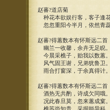
赵蕃?道店菊
种花本欲娱行客，客子逢花
忽忽重阳今半月，依然青蕊
赵蕃?得蕙数本有怀斯远二首
幽兰一收馨，余卉无足睨
今晨采樵子，贻我以数蕙
风气固王谢，兄弟犹鲁卫
雨合打窗深，于余真得计
赵蕃?得蕙数本有怀斯远二首
酒热无共酌，诗成欠同哦
况此春旦莫，忽来蕙成窠
樵苏尚知贵，采掘能异科