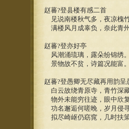
赵蕃?登县楼有感二首
见说南楼秋气多，夜凉槐竹
满楼风月成辜负，奈此青州
赵蕃?登亦好亭
风潮涌琉璃，露朵纷锦绣
景物故不贫，诗篇况能富
赵蕃?登愚卿无尽藏再用韵呈
白云故绕青原寺，青竹深藏
物外未能穷往迹，眼中欣复
功名邂逅何嗟晚，岁月侵寻
拟尽崎岖仍窈窕，几时扶策