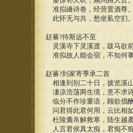
屡惊邻犬吠，频问路人言
准拟繙诗卷，经营置酒尊
此怀无与共，愁坐虱空扪
赵蕃?待斯远不至
灵溪寺下灵溪渡，跋马欲前
准拟故人能会宿，不知何事
赵蕃?到家寄季承二首
相逢到别二十日，披览溪山
凄凉浩荡两生境，意不求诗
临分不作珍重语，顾欲倡酬
问君得此君何用，云比相如
杜陵囊帛解救寒，陆生越橐
人言君侯真太痴，君痴不痴