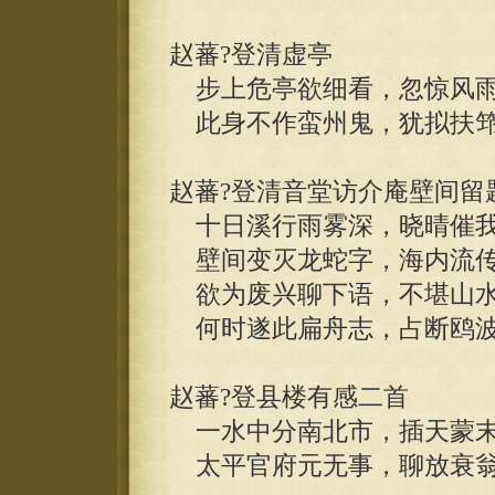
赵蕃?登清虚亭
步上危亭欲细看，忽惊风雨
此身不作蛮州鬼，犹拟扶筇
赵蕃?登清音堂访介庵壁间留
十日溪行雨雾深，晓晴催我
壁间变灭龙蛇字，海内流传
欲为废兴聊下语，不堪山水
何时遂此扁舟志，占断鸥波
赵蕃?登县楼有感二首
一水中分南北市，插天蒙末
太平官府元无事，聊放衰翁