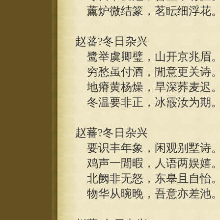
薰炉微结篆，茗眃细浮花
赵蕃?冬日杂兴
鹭举虞卿璧，山开京兆眉
穷愁虽付酒，閒意更关诗
地瘠黄杨燥，旱深荞麦迟
冬温要非正，冰霰汝为期
赵蕃?冬日杂兴
要识丰年象，闲观别墅诗
鸡声一閒暇，人语两娱嬉
北阙非无怒，东皋且自怡
物华从晼晚，吾意亦差池