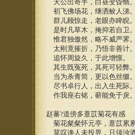
天公出奇手，白昼变昏翳
初飞佛场花，继洒鲛人涕
群儿顾惊走，老眼亦睥睨
是时凡草木，掩抑若自卫
惟君独傲然，略不威严霁
太刚竟摧折，乃悟非善计
追怀周旋久，于此增懔。
其生既冤死，其死可轻弊
当为杀青简，更以色丝缀
尽书卓行人，出入生死际
作我座右铭，蕲能免于戾
赵蕃?道傍多薏苡菊花有感
菊花粲粲怀元亭，薏苡累累
莫叹谗人未投畀，只须浊酒