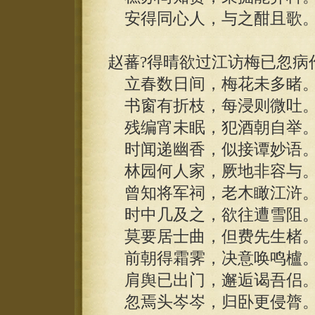
安得同心人，与之酣且歌
赵蕃?得晴欲过江访梅已忽病
立春数日间，梅花未多睹
书窗有折枝，每浸则微吐
残编宵未眠，犯酒朝自举
时闻递幽香，似接谭妙语
林园何人家，厥地非容与
曾知将军祠，老木瞰江浒
时中几及之，欲往遭雪阻
莫要居士曲，但费先生楮
前朝得霜霁，决意唤鸣櫨
肩舆已出门，邂逅谒吾侣
忽焉头岑岑，归卧更侵膂