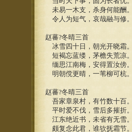
当时天下事，固为长者忧
未易一木支，杀身何能酬
令人为短气，哀哉融与修
赵蕃?冬晴三首
冰雪四十日，朝光开晓霜
短褐忘蓝缕，茅檐失荒凉
缅思江南梅，安得置汝傍
明朝傥更晴，一苇柳可杭
赵蕃?冬晴三首
吾家章泉村，有竹数十百
平时爱不伐，雪后多摧折
江东绝近书，未省有无雪
颇复念此君，谁欤抚霜节