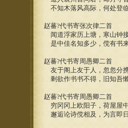
不知木落风高际，何处登临
赵蕃?代书寄张次律二首
闻道浮家历上塘，寒山钟接
是中佳名知多少，傥有书来
赵蕃?代书寄周愚卿二首
友于阁上友于人，忽忽分携
剩欲作书书不得，旧知吾懒
赵蕃?代书寄周愚卿二首
穷冈冈上欧阳子，荷屋屋中
邂逅论诗傥相及，为言即日