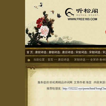
首 页
|
唐前诗选
|
唐朝诗选
|
唐后诗选
|
宋前词选
|
宋朝词选
|
宋
当前位置：
首页
>>
唐后诗选
>>
宋朝诗选
>>
全宋诗 卷48
服务提供:听松阁精品诗词网 文章作者:海棠 内容来源:听松
推荐给朋友: