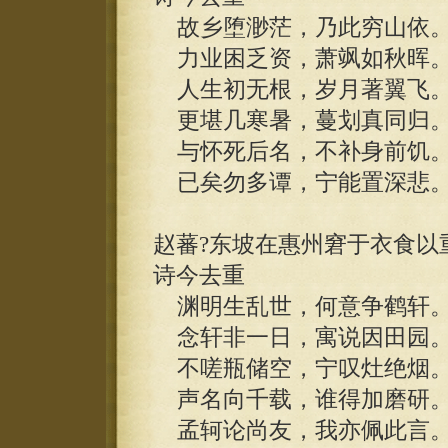
故乡堕渺茫，乃此穷山依
力业困乏资，萧飒如秋晖
人生初无根，岁月著翼飞
更堪几寒暑，蔓划真同归
与怀死后名，不补身前饥
已矣勿多谭，宁能置深悲
赵蕃?东坡在惠州窘于衣食以
诗今去重
渊明生乱世，何意争鹤轩
念轩非一日，寓说因田园
不嗟瓶储空，宁叹灶绝烟
声名向千载，谁得加磨研
孟轲论尚友，我亦佩此言