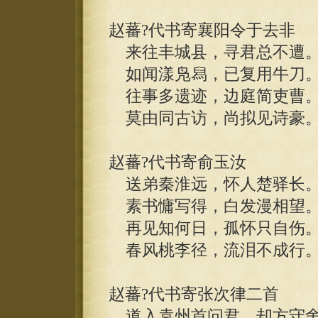
赵蕃?代书寄襄阳令于去非
来往丰城县，寻君总不遭
如闻漾凫舄，已复用牛刀
往事多遗迹，边庭简吏曹
莫由同古访，尚拟见诗豪
赵蕃?代书寄俞玉汝
送弟秦淮远，怀人楚驿长
素书慵写得，白发漫相望
再见知何日，孤怀只自伤
春风桃李径，流泪不成行
赵蕃?代书寄张次律二首
道入袁州首问君，却方守舍