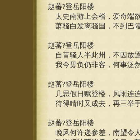
赵蕃?登岳阳楼
太史南游上会稽，爱奇端欲
萧骚白发离骚国，不到巴陵
赵蕃?登岳阳楼
自昔骚人半此州，不因放逐
我今毋负仍非客，何事泛然
赵蕃?登岳阳楼
几思假日赋登楼，风雨连连
待得晴时又成去，再三举手
赵蕃?登岳阳楼
晚风何许递参差，南望令人