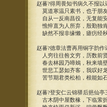
赵蕃?得周畏知书病久不报以
莫道寒温只素书，也于朋友
自从一反南昌役，无复能安
憔悴直为人所弃，殷勤独肯
缺然不报非缘懒，瘧疠经秋
赵蕃?德章法曹再用铜字韵作
人穷往往咎文穷，历数前贤
春去林园乃啼鴂，秋来墙壁
世悲工瑟如齐客，我叹好龙
苦节期君类松柏，根能如石
赵蕃?登安仁云锦驿后挹仙亭
古木阴中屋数椽，下临萦折