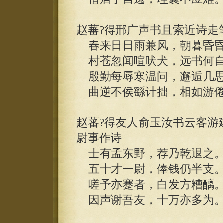
赵蕃?得邢广声书且索近诗走
春来日日雨兼风，朝暮昏昏
村苍忽闻喧吠犬，远书何自
殷勤每辱寒温问，邂逅几思
曲逆不侯繇计拙，相如游倦
赵蕃?得友人俞玉汝书云客游
尉事作诗
士有孟东野，荐乃乾退之
五十才一尉，俸钱仍半支
嗟予亦蹇者，白发方糟醨
因声谢吾友，十万亦多为