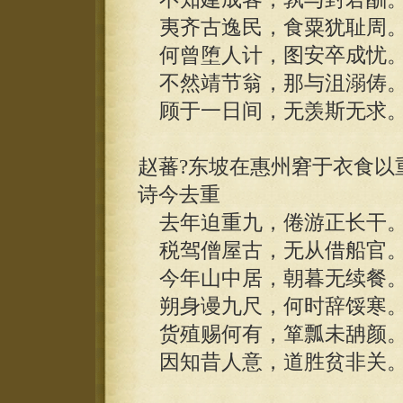
夷齐古逸民，食粟犹耻周
何曾堕人计，图安卒成忧
不然靖节翁，那与沮溺俦
顾于一日间，无羡斯无求
赵蕃?东坡在惠州窘于衣食以
诗今去重
去年迫重九，倦游正长干
税驾僧屋古，无从借船官
今年山中居，朝暮无续餐
朔身谩九尺，何时辞馁寒
货殖赐何有，箪瓢未舑颜
因知昔人意，道胜贫非关