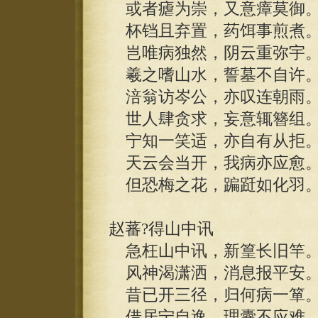
或者瘧为崇，又意瘴莫御
杯铛且弃置，药饵事煎煮
岂唯病独然，阴云重弥宇
羲之嗜山水，誓墓不自许
涪翁访岑公，亦叹连朝雨
世人肆贪求，妄意辄簪组
宁知一笑适，亦自有从拒
天云会当开，我病亦应愈
但恐梅之花，蹁跹如化羽
赵蕃?得山中讯
急枉山中讯，新篁长旧竿
风神渴潇洒，消息报平安
昔已开三径，归何病一箪
借居宁自逸，理囊不应难