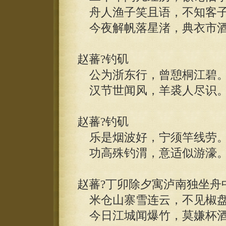
舟人渔子笑且语，不知客子
今夜解帆落星渚，典衣市酒
赵蕃?钓矶
公为浙东行，曾憩桐江碧
汉节世闻风，羊裘人尽识
赵蕃?钓矶
乐是烟波好，宁须竿线劳
功高殊钓渭，意适似游濠
赵蕃?丁卯除夕寓泸南独坐舟
米仓山寨雪连云，不见椒盘
今日江城闻爆竹，莫嫌杯酒