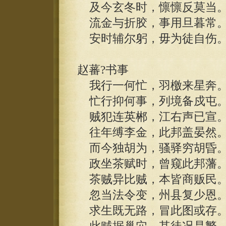
及今玄冬时，懔懔反莫当
流金与折胶，事用旦暮常
安时辅尔躬，毋为徒自伤
赵蕃?书事
我行一何忙，羽檄来星奔
忙行抑何事，列境备戍屯
贼犯连英郴，江右声已宣
往年缚李金，此邦盖晏然
而今独胡为，骚驿穷胡昏
政坐茶赋时，曾窥此邦藩
茶贼异比贼，本皆商贩民
忽当法令变，州县复少恩
求生既无路，冒此图或存