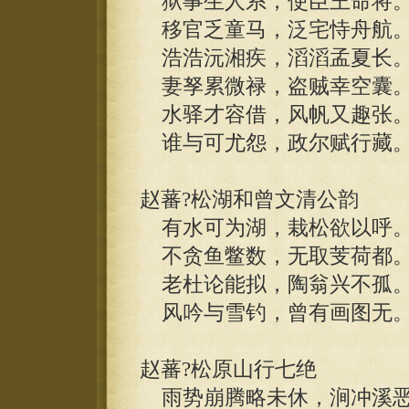
狱事生人系，使臣王命将
移官乏童马，泛宅恃舟航
浩浩沅湘疾，滔滔孟夏长
妻孥累微禄，盗贼幸空囊
水驿才容借，风帆又趣张
谁与可尤怨，政尔赋行藏
赵蕃?松湖和曾文清公韵
有水可为湖，栽松欲以呼
不贪鱼鳖数，无取芰荷都
老杜论能拟，陶翁兴不孤
风吟与雪钓，曾有画图无
赵蕃?松原山行七绝
雨势崩腾略未休，涧冲溪恶