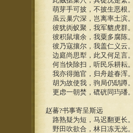
此贼据巢穴，其徒况是繁
萌芽手可披，不披生恶根
虽云巢穴深，岂离率土滨
彼犹衖蚁聚，我军貔虎群
彼积鼠壤余，我粟多腐陈
彼乃寇攘尔，我盖仁义云
边庭尚思犁，此又何足言
何当快除扫，听民乐耕耘
我亦得抛官，归舟趁春浑
胡为故使我，驹局仍鸱蹲
更虑一朝焚，磇硄同玙璠
赵蕃?书事寄呈斯远
路熟疑为短，马迟翻更长
野田吹欲合，林日冻无光