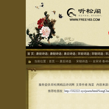
首 页
|
唐前诗选
|
唐朝诗选
|
唐后诗选
|
宋前词选
|
宋朝词选
|
宋
当前位置：
首页
>>
唐后诗选
>>
宋朝诗选
>>
全宋诗 卷48
服务提供:听松阁精品诗词网 文章作者:海棠 内容来源:听松
推荐给朋友: