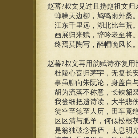
赵蕃?叔文见过且携赵祖文归
蝉噪天边柳，鸠鸣雨外桑
江东千里远，湖北比年荒
画展归来赋，辞吟老至将
终焉莫陶写，醉帽晚风长
赵蕃?叔文再用韵赋诗亦复用
杜陵心喜归茅宇，无复长安
事虽聊向朱阮论，身盖自与
胡为流落不称意，长铗貂裘
我尝细把遗诗读，大半悲伤
徒空至德至大历，田车竟绝
区区清与肥羊，何似松根茯
是翁独破念吾庐，太息明光