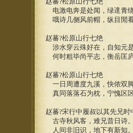
赵蕃?松原山行七绝
电激电奔是处闻，绿遧青绕
哦诗几侧风前帽，纵目閒看
赵蕃?松原山行七绝
涉水穿云殊好在，自知元是
何时粗毕尚平志，衡岳匡庐
赵蕃?松原山行七绝
一日周遭度九溪，快侬双脚
真同落落石为枕，宁愧区区
赵蕃?宋行中履叔以其先兄时
古寺秋风客，难兄昔日诗
人间非旧识，地下有新知