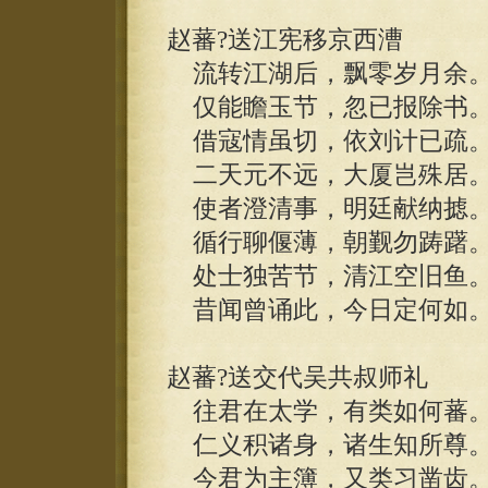
赵蕃?送江宪移京西漕
流转江湖后，飘零岁月余
仅能瞻玉节，忽已报除书
借寇情虽切，依刘计已疏
二天元不远，大厦岂殊居
使者澄清事，明廷献纳摅
循行聊偃薄，朝觐勿踌躇
处士独苦节，清江空旧鱼
昔闻曾诵此，今日定何如
赵蕃?送交代吴共叔师礼
往君在太学，有类如何蕃
仁义积诸身，诸生知所尊
今君为主簿，又类习凿齿