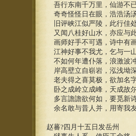
吾行东南千万里，仙游不已
奇奇怪怪日在眼，浩浩汤汤
旧评峡江似严陵，此行佳处
又闻八桂好山水，亦应与此
画师好手不可遇，诗中有画
江神好事不我尤，乞与一山
不如何年遭仆落，浪激波冲
岸高壁立自崭岩，泓浅坳深
老夫得之喜莫极，欲加名字
卧之成岭立成峰，天成故尔
多言譫譫欲何如，要觅新诗
余名敢与昔人并，用寄我友
赵蕃?四月十五日发岳州