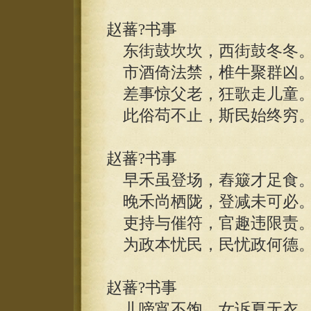
赵蕃?书事
东街鼓坎坎，西街鼓冬冬
市酒倚法禁，椎牛聚群凶
差事惊父老，狂歌走儿童
此俗苟不止，斯民始终穷
赵蕃?书事
早禾虽登场，舂簸才足食
晚禾尚栖陇，登减未可必
吏持与催符，官趣违限责
为政本忧民，民忧政何德
赵蕃?书事
儿啼宵不饱，女诉夏无衣