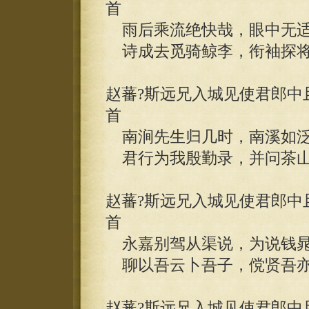
首
雨后乘流绝快哉，眼中无适
诗成去觅骑鲸李，衔袖探将
赵蕃?斯远兄入城见使君郎中
首
南涧先生归几时，南溪如泛
君行为我殷勤录，并问茶山
赵蕃?斯远兄入城见使君郎中
首
永嘉别驾从渠说，为说钱晁
聊以吾云卜吾子，傥贤吾亦
赵蕃?斯远兄入城见使君郎中