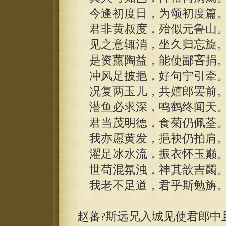
今逢初度日，为颂初度篇
君非黄叔度，殆似元鲁山
见之意辄消，坐久归忘旋
是资薰陶益，能使鄙吝捐
冲风足披挹，好句宁引牵
况复两玉儿，共嬉郎罢前
潜鱼必求深，鸣鹤终闻天
君当茂明德，食菊仍佩荃
我亦愿黄发，挹袂仍拍肩
濯足冰水流，振衣怀玉巅
世苟混氛浊，神其歆吉蠲
我老不足道，君乎斯勉旃
赵蕃?斯远兄入城见使君郎中