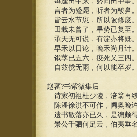
每逢田中来，必问田中事
言者为蹙頾，听者为酸鼻
皆云水节愆，所以陂修废
田栽未曾了，旱势已复至
承天无可说，有淀亦将既
早禾以日论，晚禾尚月计
饿莩已五六，疫死又三四
自兹傥无雨，何以能卒岁
赵蕃?书紫微集后
诗家初祖杜少陵，涪翁再续
陈潘徐洪不可作，阃奥晚许
遗书散落亦已久，是编颇得
景公千驷何足云，伯夷垂名