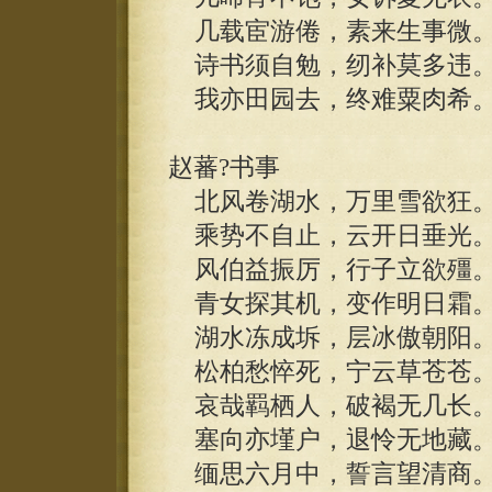
几载宦游倦，素来生事微
诗书须自勉，纫补莫多违
我亦田园去，终难粟肉希
赵蕃?书事
北风卷湖水，万里雪欲狂
乘势不自止，云开日垂光
风伯益振厉，行子立欲殭
青女探其机，变作明日霜
湖水冻成坼，层冰傲朝阳
松柏愁悴死，宁云草苍苍
哀哉羁栖人，破褐无几长
塞向亦墐户，退怜无地藏
缅思六月中，誓言望清商