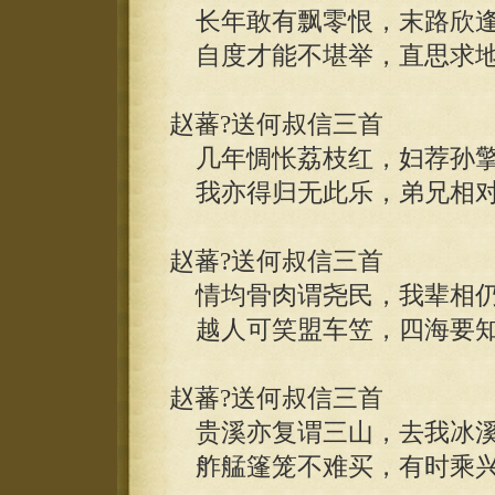
长年敢有飘零恨，末路欣逢
自度才能不堪举，直思求地
赵蕃?送何叔信三首
几年惆怅荔枝红，妇荐孙擎
我亦得归无此乐，弟兄相对
赵蕃?送何叔信三首
情均骨肉谓尧民，我辈相仍
越人可笑盟车笠，四海要知
赵蕃?送何叔信三首
贵溪亦复谓三山，去我冰溪
舴艋篷笼不难买，有时乘兴