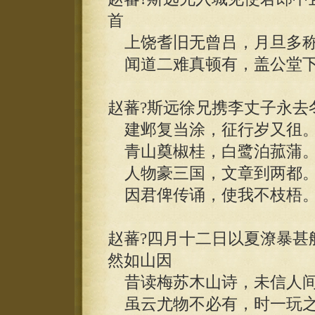
首
上饶耆旧无曾吕，月旦多称
闻道二难真顿有，盖公堂下
赵蕃?斯远徐兄携李丈子永去
建邺复当涂，征行岁又徂
青山奠椒桂，白鹭泊菰蒲
人物豪三国，文章到两都
因君俾传诵，使我不枝梧
赵蕃?四月十二日以夏潦暴甚
然如山因
昔读梅苏木山诗，未信人间
虽云尤物不必有，时一玩之