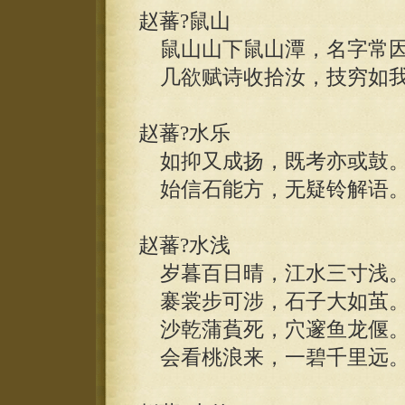
赵蕃?鼠山
鼠山山下鼠山潭，名字常因
几欲赋诗收拾汝，技穷如我
赵蕃?水乐
如抑又成扬，既考亦或鼓
始信石能方，无疑铃解语
赵蕃?水浅
岁暮百日晴，江水三寸浅
褰裳步可涉，石子大如茧
沙乾蒲萯死，穴邃鱼龙偃
会看桃浪来，一碧千里远