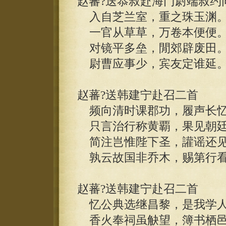
赵蕃?送恭叔赴海门尉端叔约
入自芝兰室，重之珠玉渊
一官从草草，万卷本便便
对镜平多垒，閒郊辟废田
尉曹应事少，宾友定谁延
赵蕃?送韩建宁赴召二首
频向清时课郡功，履声长忆
只言治行称黄覇，果见朝廷
简注岂惟陛下圣，讙谣还见
孰云故国非乔木，赐第行看
赵蕃?送韩建宁赴召二首
忆公典选继昌黎，是我学人
香火奉祠虽觖望，簿书栖邑