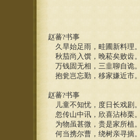
赵蕃?书事
久旱始足雨，畦圃新料理
秋茄尚入馔，晚菘矣败齿
万钱固无相，三韭聊自诡
抱瓮岂忘勤，移家嫌近市
赵蕃?书事
儿童不知忧，度日长戏剧
忽传山中讯，欣喜沾柿栗
为物虽甚微，贵是家所植
何当携尔曹，绕树亲寻摘