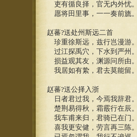
吏有循良择，官无内外忧
愿将田里事，一一奏前旒
赵蕃?送处州斯远二首
珍重徐斯远，兹行岂漫游
过江探禹穴，下水到严州
损益观其友，渊源问所由
我居如有絷，君去莫能留
赵蕃?送公择入浙
日者君过我，今焉我辞君
楚荆易得秋，霜霰行在辰
我车甫来归，君骑已在门
喜我更安健，劳言再三陈
已焉忽谓我，我行不逡巡