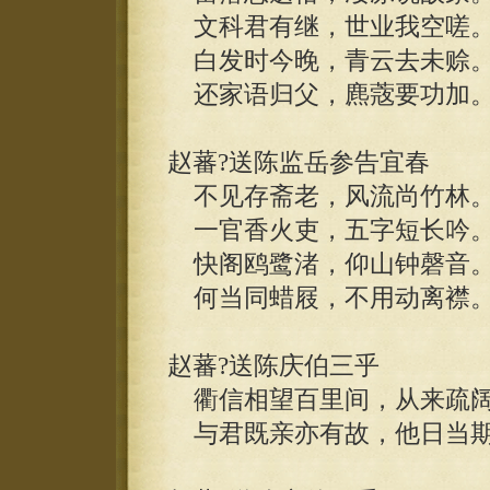
文科君有继，世业我空嗟
白发时今晚，青云去未赊
还家语归父，麃蔲要功加
赵蕃?送陈监岳参告宜春
不见存斋老，风流尚竹林
一官香火吏，五字短长吟
快阁鸥鹭渚，仰山钟磬音
何当同蜡屐，不用动离襟
赵蕃?送陈庆伯三乎
衢信相望百里间，从来疏阔
与君既亲亦有故，他日当期