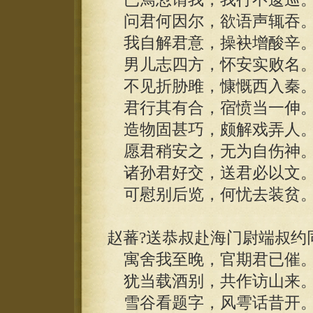
问君何因尔，欲语声辄吞
我自解君意，操袂增酸辛
男儿志四方，怀安实败名
不见折胁雎，慷慨西入秦
君行其有合，宿愤当一伸
造物固甚巧，颇解戏弄人
愿君稍安之，无为自伤神
诸孙君好交，送君必以文
可慰别后览，何忧去装贫
赵蕃?送恭叔赴海门尉端叔约
寓舍我至晚，官期君已催
犹当载酒别，共作访山来
雪谷看题字，风雩话昔开