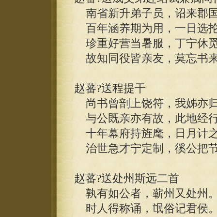
南省新升弟子员，诏来郡国
百年涵养期为用，一日选抡
珍重好营当暑服，丁宁休觅
故知同役皆亲友，莫忘书来
赵蕃?送程提干
尚书曾剖上饶符，我姊亦归
与公既亲亦有故，此地经行
十年幕府持旌麾，日月计之
治世急才宁定制，徯公把节
赵蕃?送处州斯远二首
孰有如公者，蕲州又处州
时人得称诵，氓俗记君侯