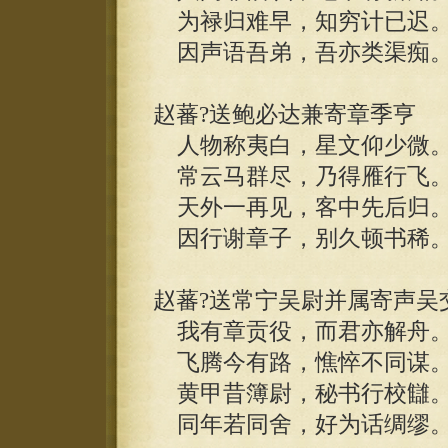
为禄归难早，知穷计已迟
因声语吾弟，吾亦类渠痴
赵蕃?送鲍必达兼寄章季亨
人物称夷白，星文仰少微
常云马群尽，乃得雁行飞
天外一再见，客中先后归
因行谢章子，别久顿书稀
赵蕃?送常宁吴尉并属寄声吴
我有章贡役，而君亦解舟
飞腾今有路，憔悴不同谋
黄甲昔簿尉，秘书行校讎
同年若同舍，好为话绸缪