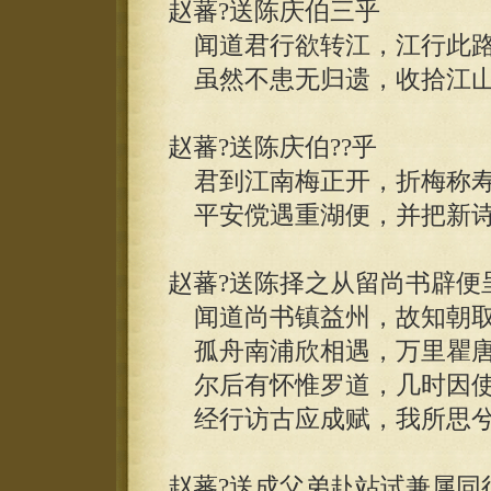
赵蕃?送陈庆伯三乎
闻道君行欲转江，江行此路
虽然不患无归遗，收拾江山
赵蕃?送陈庆伯??乎
君到江南梅正开，折梅称寿
平安傥遇重湖便，并把新诗
赵蕃?送陈择之从留尚书辟便
闻道尚书镇益州，故知朝取
孤舟南浦欣相遇，万里瞿唐
尔后有怀惟罗道，几时因使
经行访古应成赋，我所思兮
赵蕃?送成父弟赴站试兼属同