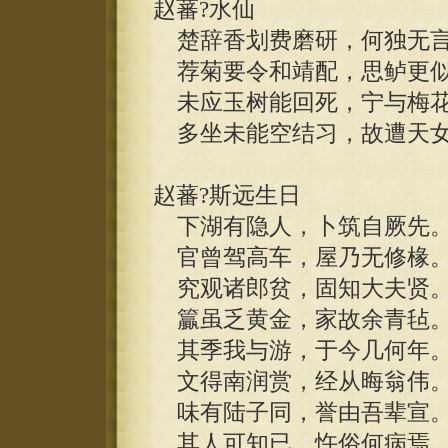
赵蕃?水仙
楚辞香划费磨研，何独无言
荐菊要令和靖配，思鲈更似
未应玉树能回死，宁与梅花
多坐未能空结习，故遭天女
赵蕃?斯远生日
下湖有隐人，卜筑自厥先
官曾驾高车，屋乃无修椽
究观诸郎贫，固知大夫贤
籯虽乏黄金，家故余青毡
其季我与游，于今几何年
文得南润赏，经从晦翁伟
味有陆子同，誉由吾辈宣
其人可知已，忤俗何病焉