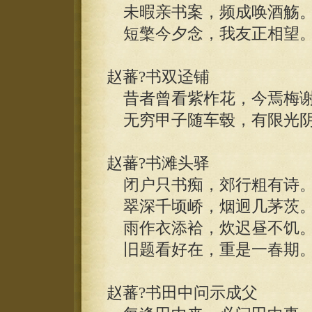
未暇亲书案，频成唤酒觞
短檠今夕念，我友正相望
赵蕃?书双迳铺
昔者曾看紫柞花，今焉梅谢
无穷甲子随车毂，有限光阴
赵蕃?书滩头驿
闭户只书痴，郊行粗有诗
翠深千顷峤，烟迥几茅茨
雨作衣添袷，炊迟昼不饥
旧题看好在，重是一春期
赵蕃?书田中问示成父