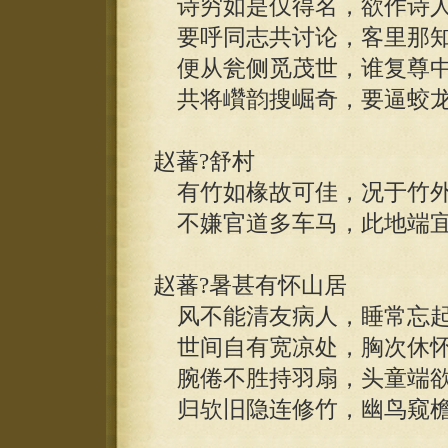
诗穷如是仅得名，欲作诗人
要呼同志共讨论，客里那知
便从瓮侧觅茂世，谁复尊中
共将巑韵搜崛奇，要逼蛟龙
赵蕃?舒村
有竹如椽故可佳，况于竹外
不嫌官道多车马，此地端宜
赵蕃?暑甚有怀山居
风不能清友病人，睡常忘起
世间自有宽凉处，胸次休怀
腕倦不胜持羽扇，头童端欲
归欤旧隐连修竹，幽鸟窥檐