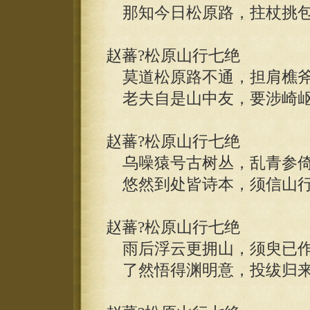
那知今日松原路，拄杖挑包
赵蕃?松原山行七绝
莫道松原路不通，担肩樵斧
老夫自是山中友，要涉崎岖
赵蕃?松原山行七绝
乌噪猿号古树丛，乱青参倚
悠然到处皆诗本，须信山行
赵蕃?松原山行七绝
雨后浮云更拥山，须臾已作
了然悟得渊明意，投绂归来