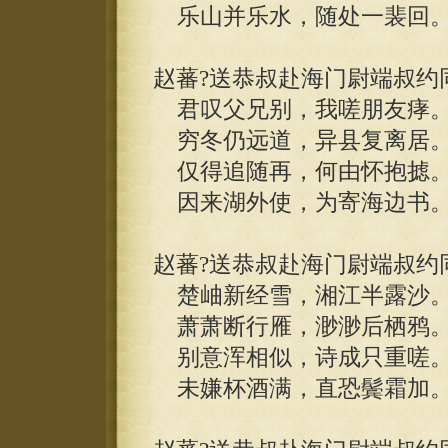
乐山并乐水，随处一裴回
赵蕃?送恭叔赴海门尉端叔约
君叹父兄别，我嗟朋友痚
穷冬仍远道，异县复离居
仅得追随再，何由怀抱摅
因来湖外使，为寄海边书
赵蕃?送恭叔赴海门尉端叔约
楚岫新经雪，湘江半露沙
萧萧断行雁，渺渺后栖鸦
别意浑相似，诗成只重嗟
未嫌杯酒满，直恐鬓霜加