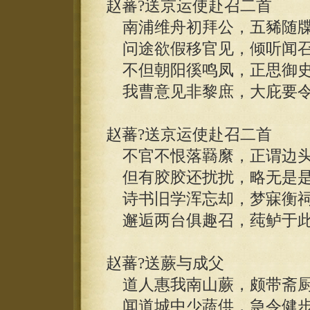
赵蕃?送京运使赴召二首
南浦维舟初拜公，五豨随牒
问途欲假移官见，倾听闻召
不但朝阳徯鸣凤，正思御史
我曹意见非黎庶，大庇要令
赵蕃?送京运使赴召二首
不官不恨落羇縻，正谓边头
但有胶胶还扰扰，略无是是
诗书旧学浑忘却，梦寐衡祠
邂逅两台俱趣召，莼鲈于此
赵蕃?送蕨与成父
道人惠我南山蕨，颇带斋厨
闻道城中少蔬供，急令健步