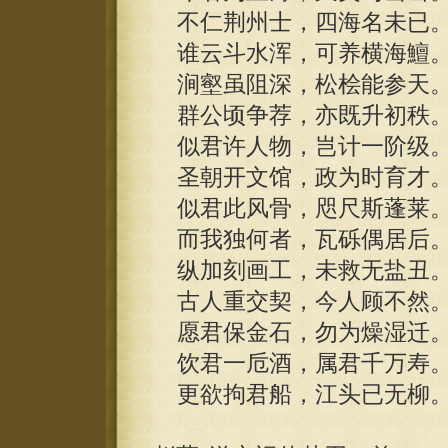
不仁荆州士，四海名未已
谁云斗水浑，可养横海鱣
涧壑虽阻深，松桧能参天
群公顷争荐，亦既升初秩
似君许人物，岂计一阶级
圣朝开文馆，政为时育才
似君此风骨，咫尺斯蓬莱
而我独何者，瓦砾偶居后
纵加刻画工，未救无盐丑
古人重交契，今人顾不然
愿君保金石，勿为燥湿迁
饮君一卮酒，属君千万寿
更欲拘君船，江头已无柳