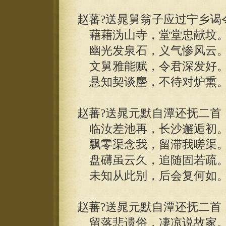
赵蕃?送晁舅翁子应过宁乡谒
藉藉沩山寺，堂堂忠献坟
幽光发泉石，义气惨风云
文舅雅能赋，令君深发好
悬知契谈麈，不待对炉熏
赵蕃?送晁元默自潭还抚二首
临汝差池再，长沙邂逅初
飘零渠念我，留滞我嗟渠
盘礴虽云久，追随固若疏
未知从此别，后会复何如
赵蕃?送晁元默自潭还抚二首
留落悲遗俗，凄凉说故家