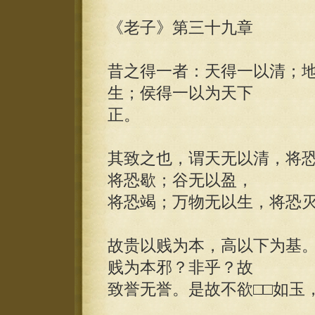
《老子》第三十九章
昔之得一者：天得一以清；
生；侯得一以为天下
正。
其致之也，谓天无以清，将
将恐歇；谷无以盈，
将恐竭；万物无以生，将恐
故贵以贱为本，高以下为基
贱为本邪？非乎？故
致誉无誉。是故不欲□□如玉