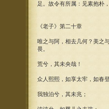
足。故令有所属：见素抱朴
《老子》第二十章
唯之与阿，相去几何？美之
畏。
荒兮，其未央哉！
众人熙熙，如享太牢，如春
我独泊兮，其未兆；