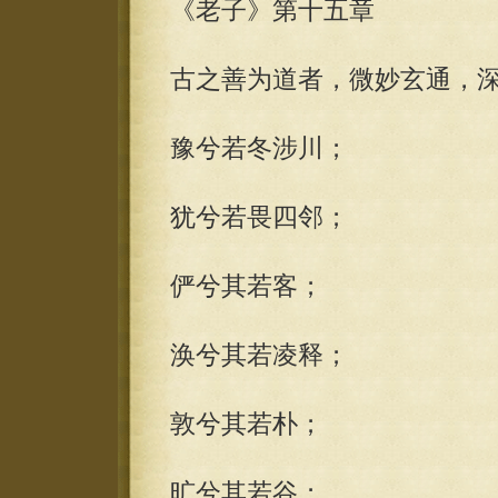
《老子》第十五章
古之善为道者，微妙玄通，
豫兮若冬涉川；
犹兮若畏四邻；
俨兮其若客；
涣兮其若凌释；
敦兮其若朴；
旷兮其若谷；