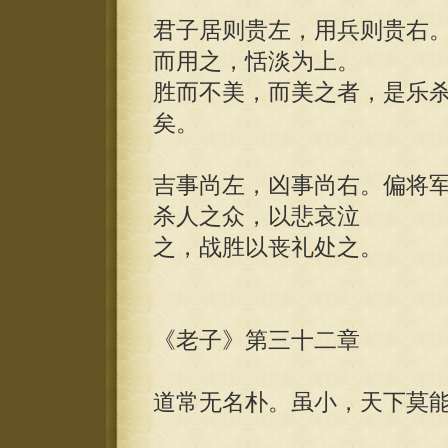
君子居则贵左，用兵则贵右
而用之，恬淡为上。
胜而不美，而美之者，是乐
矣。
吉事尚左，凶事尚右。偏将
杀人之众，以悲哀泣
之，战胜以丧礼处之。
《老子》第三十二章
道常无名朴。虽小，天下莫