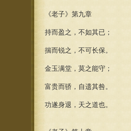
《老子》第九章
持而盈之，不如其已；
揣而锐之，不可长保。
金玉满堂，莫之能守；
富贵而骄，自遗其咎。
功遂身退，天之道也。