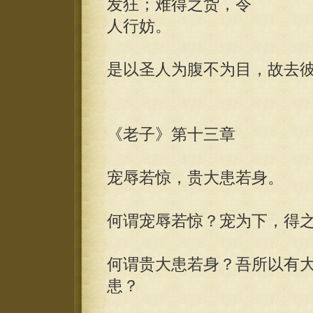
发狂；难得之货，令
人行妨。
是以圣人为腹不为目，故去
《老子》第十三章
宠辱若惊，贵大患若身。
何谓宠辱若惊？宠为下，得
何谓贵大患若身？吾所以有
患？