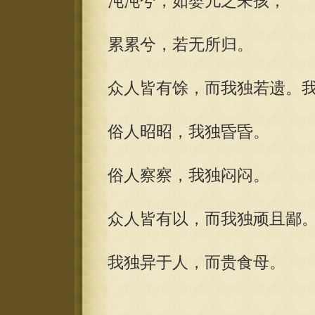
沌沌兮，如婴儿之未孩；
累累兮，若无所归。
众人皆有馀，而我独若遗。
俗人昭昭，我独昏昏。
俗人察察，我独闷闷。
众人皆有以，而我独顽且鄙
我独异于人，而贵食母。