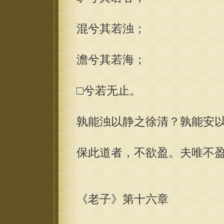
混兮其若浊；
澹兮其若海；
□兮若无止。
孰能浊以静之徐清？孰能安
保此道者，不欲盈。夫唯不
《老子》第十六章