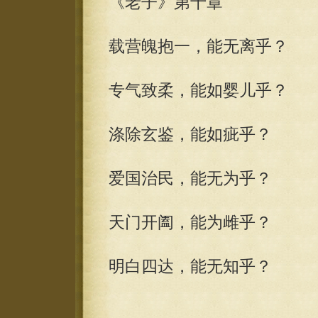
《老子》第十章
载营魄抱一，能无离乎？
专气致柔，能如婴儿乎？
涤除玄鉴，能如疵乎？
爱国治民，能无为乎？
天门开阖，能为雌乎？
明白四达，能无知乎？