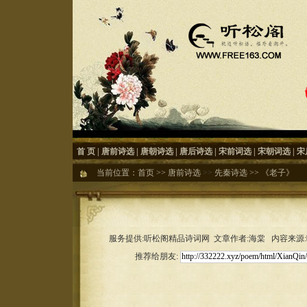
首 页
|
唐前诗选
|
唐朝诗选
|
唐后诗选
|
宋前词选
|
宋朝词选
|
宋
当前位置：
首页
>>
唐前诗选
>>
先秦诗选
>>
《老子》
服务提供:听松阁精品诗词网 文章作者:海棠 内容来源:听松
推荐给朋友: