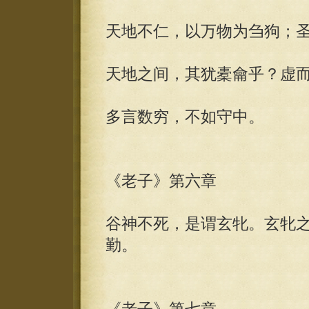
天地不仁，以万物为刍狗；
天地之间，其犹橐龠乎？虚
多言数穷，不如守中。
《老子》第六章
谷神不死，是谓玄牝。玄牝
勤。