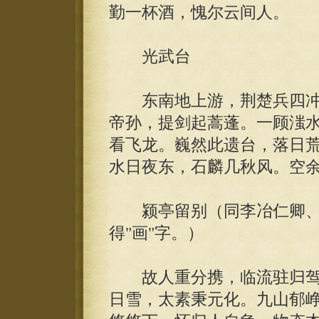
勤一杯酒，愧尔云间人。
光武台
东南地上游，荆楚兵四冲
帝孙，提剑起蒿蓬。一顾滍
看飞龙。巍然此遗台，落日
水日夜东，石麟几秋风。空
颍亭留别（同李冶仁卿、
得"画"字。）
故人重分携，临流驻归驾
日雪，太素秉元化。九山郁