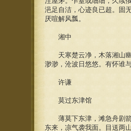
注屋茅。乍窒或细细，久续
浥足自洁，心迹良已超。固
厌喧解风瓢。
湘中
天寒楚云净，木落湘山幽
渺渺，沧波日悠悠。有怀谁
许谦
莫过东津馆
薄莫下东津，滩急舟剧箭
东来，凉气袭我面。目送两