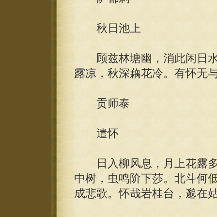
秋日池上
顾兹林塘幽，消此闲日水
露凉，秋深藕花冷。有怀无
贡师泰
遣怀
日入柳风息，月上花露多
中树，虫鸣阶下莎。北斗何
成悲歌。怀哉岩桂台，邈在