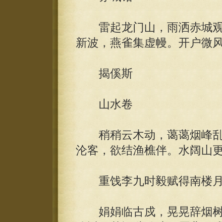
雷起龙门山，雨洒赤城观
新波，燕雀集虚幔。开户微
揭傒斯
山水卷
稍稍云木动，蔼蔼烟峰乱
沦客，欲结渔樵伴。水阔山
重饯李九时毅赋得南楼
娟娟临古戍，晃晃辞烟树