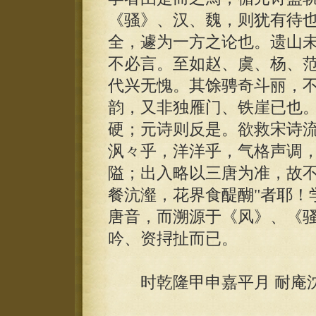
《骚》、汉、魏，则犹有待
全，遽为一方之论也。遗山
不必言。至如赵、虞、杨、
代兴无愧。其馀骋奇斗丽，
韵，又非独雁门、铁崖已也
硬；元诗则反是。欲救宋诗
沨々乎，洋洋乎，气格声调
隘；出入略以三唐为准，故不
餐沆瀣，花界食醍醐"者耶！
唐音，而溯源于《风》、《
吟、资挦扯而已。
时乾隆甲申嘉平月 耐庵