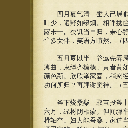
四月夏气清，蚕大已属眠
叶少，遍野如绿烟。相呼携
露未干。蚕饥当早归，秉心
忙多女伴，笑语方喧然。（
五月夏以半，谷莺先弄晨
薄曲，束缚齐榛榛。黄者黄
颜色新。欣欣举家喜，稍慰
功何所归？再拜谢蚕神。（
釜下烧桑柴，取茧投釜中
六月，绿树阴相蒙。但闻缫
杼轴空。妇人能蚕桑，家道