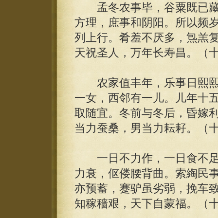
孟冬农事毕，谷粟既已藏
方理，庶事和阴阳。所以频
列上行。肴羞不厌多，炰羔
天祝圣人，万年长寿昌。（
农家值丰年，乐事日熙熙
一女，西邻有一儿。儿年十
取随宜。冬前与冬后，昏嫁
当力蚕桑，男当力耘耔。（
一日不力作，一日食不足
力衰，伛偻腰背曲。索綯民
亦预蓄，蹇驴虽劣弱，挽车
知稼穑艰，天下自蒙福。（