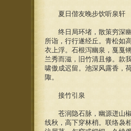
夏日偕友晚步饮听泉轩
终日局环堵，散策穷深幽
所诣，行行遂经丘。青松如
衣上浮。石根泻幽泉，戛戛
兰秀而滋，旧竹清且修。款
啸傲成迟留。池深风露香，
陬。
接竹引泉
苍润隐石脉，幽源迸山椒
线秋，高下穿林梢。联络袅