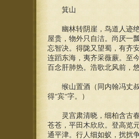
箕山
幽林转阴崖，鸟道人迹绝
屋贵，物外只自洁。尚厌一
忘智决。得陇又望蜀，有齐
连蹈东海，夷齐采薇蕨。至
百念肝肺热。浩歌北风前，
缑山置酒（同内翰冯丈叔
得"宾"字。）
灵宫肃清晓，细柏含古春
苍苍，平田木欣欣。登高览
通平津。行人细如蚁，扰扰