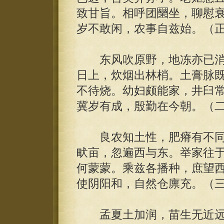
致甘旨。相呼团圞坐，聊慰
岁不敢闲，农事自兹始。（
东风吹原野，地冻亦已消
日上，炊烟出林梢。土膏脉
不待烧。幼妇颇能家，井臼
冀岁有成，殷勤在今朝。（
良农知土性，肥瘠有不同
畎亩，忽遍西与东。举家往
何蒙蒙。乘兹各播种，庶望
使阴阳和，自然仓廪充。（
孟夏土加润，苗生无近远