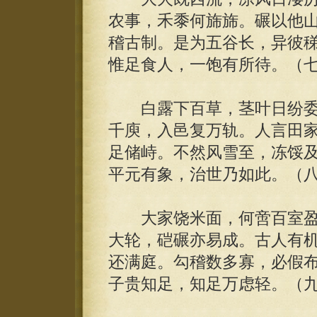
农事，禾黍何旆旆。碾以他
稽古制。是为五谷长，异彼
惟足食人，一饱有所待。（
白露下百草，茎叶日纷委
千庾，入邑复万轨。人言田
足储峙。不然风雪至，冻馁
平元有象，治世乃如此。（
大家饶米面，何啻百室盈
大轮，硙碾亦易成。古人有
还满庭。勾稽数多寡，必假
子贵知足，知足万虑轻。（