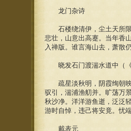
龙门杂诗
石楼绕清伊，尘土天所限
悲壮，山意出高蹇。当年香
入禅版。谁言海山去，萧散
晓发石门渡湍水道中（《
疏星淡秋明，阴霞绚朝映
驭引，湍浦渔舠并。旷荡万
秋沙净。洋洋游鱼逝，泛泛
游时自悼，违己将安竟。忧
戴表元