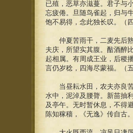
已殖，恶草亦滋蔓。君子与
忘疲倦。旦随鸟雀起，归与
饱不易得，念此独长叹。（
仲夏苦雨干，二麦先后熟
夫庆，所望实其腹。酤酒醉
起相属。有周成王业，后稷
言仍岁稔，四海尽蒙福。（
当昼耘水田，农夫亦良苦
水中，泥淖及腰膂。新苗抽
及亭午。无时暂休息，不得
陈知稼穑，《无逸》传自古
大火既西流，凉风日凄厉