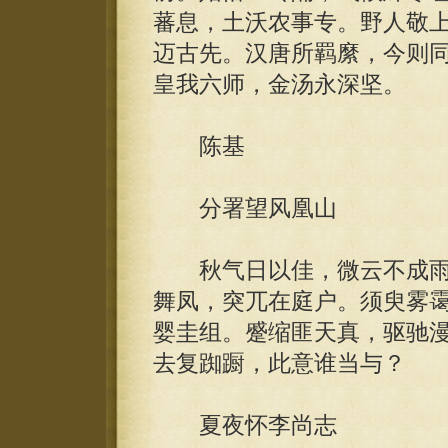
蕃息，土沃农事专。野人敬
迈古先。汉唐所羁縻，今则
皇我六师，金汤永深坚。
陈基
分署望风凰山
秋气日以佳，微云不成雨
舞凤，突兀在庭户。须臾雾
婴圭组。蹙缩匪天真，驱驰
去复踟蹰，此意谁当与？
夏夜怀李尚志