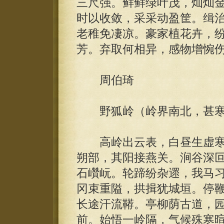
三尺强。鲜鲜绿叶茂，灿灿
时以收敛，采采动盈筐。缉
老稚免凄凉。豪家植花卉，
芳。弃取何相异，感物增惋
周伯琦
野狐岭（岭界南北，甚寒
高岭出云表，白昼生虚寒
朔部，其阳接燕关。涧谷深
石巑岏。轮蹄纷杂遝，我马
冈束重隘，拱揖犹城垣。停
长途汗流鞯。亭柳荫古道，
前。始悟一岭隔，气候殊寒