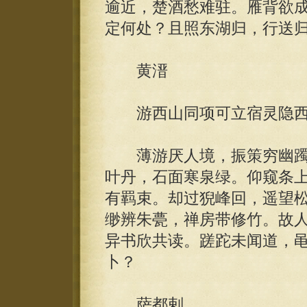
逾近，楚酒愁难驻。雁背欲
定何处？且照东湖归，行送
黄溍
游西山同项可立宿灵隐西
薄游厌人境，振策穷幽躅
叶丹，石面寒泉绿。仰窥条
有羁束。却过猊峰回，遥望
缈辨朱甍，禅房带修竹。故
异书欣共读。蹉跎未闻道，
卜？
萨都剌