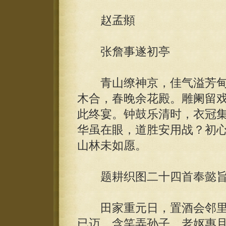
赵孟頫
张詹事遂初亭
青山缭神京，佳气溢芳甸
木合，春晚余花殿。雕阑留
此终宴。钟鼓乐清时，衣冠
华虽在眼，道胜安用战？初
山林未如愿。
题耕织图二十四首奉懿旨
田家重元日，置酒会邻里
已迈，含笑弄孙子。老妪惠