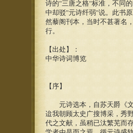
诗的"三唐之格"标准，不同
中却驳"元诗纤弱"说。此书
然藜阁刊本，当时不甚著名
行。
【出处】：
中华诗词博览
【序】
元诗选本，自苏天爵《文
迨我朝顾太史广搜博采，秀
代之文献，虽稍已汰繁芜而
学者由是而之焉，循元诗盛