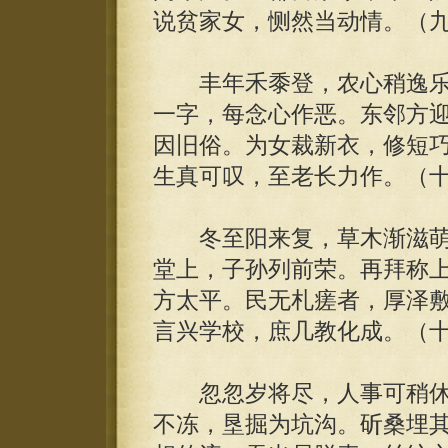
说贫家女，恻然当动情。（
丰年禾黍登，农心稍逸乐。
一字，每念心作恶。东邻方
因旧俗。为女裁新衣，修短
生真可叹，至老长力作。（
冬至阳来复，草木渐滋萌
堂上，子孙列前荣。再拜称
方太平。民无札瘥者，厚泽
言兴学校，庶几教化成。（
忽忽岁将尽，人事可稍休
不冻，垦掘为坑沟。斫桑埋