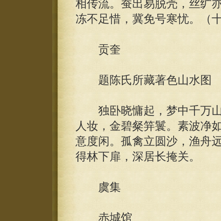
相传流。蚕出易脱壳，丝纩
冻不足惜，冀免号寒忧。（
贡奎
题陈氏所藏著色山水图
独卧晓慵起，梦中千万山
人妆，金碧粲笄鬟。素波净
意度闲。孤禽立圆沙，渔舟
得林下扉，深居长掩关。
虞集
赤城馆