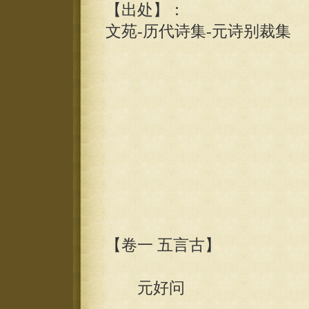
【出处】：
文苑-历代诗集-元诗别裁集
【卷一 五言古】
元好问