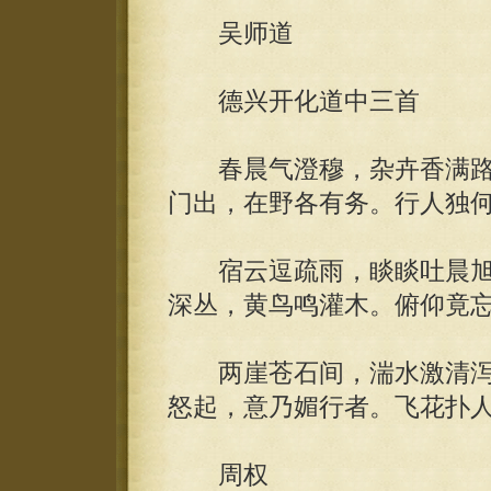
吴师道
德兴开化道中三首
春晨气澄穆，杂卉香满路
门出，在野各有务。行人独
宿云逗疏雨，睒睒吐晨旭
深丛，黄鸟鸣灌木。俯仰竟
两崖苍石间，湍水激清泻
怒起，意乃媚行者。飞花扑
周权