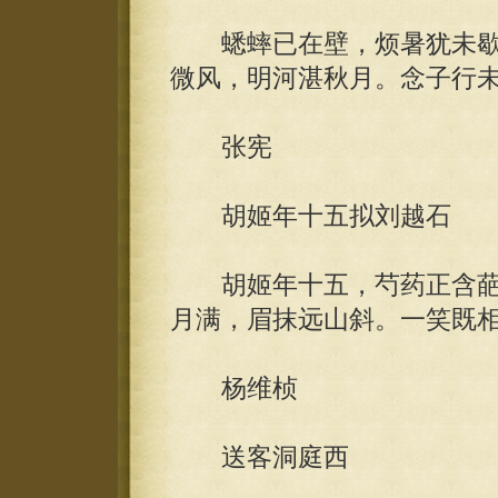
蟋蟀已在壁，烦暑犹未歇
微风，明河湛秋月。念子行
张宪
胡姬年十五拟刘越石
胡姬年十五，芍药正含葩
月满，眉抹远山斜。一笑既
杨维桢
送客洞庭西