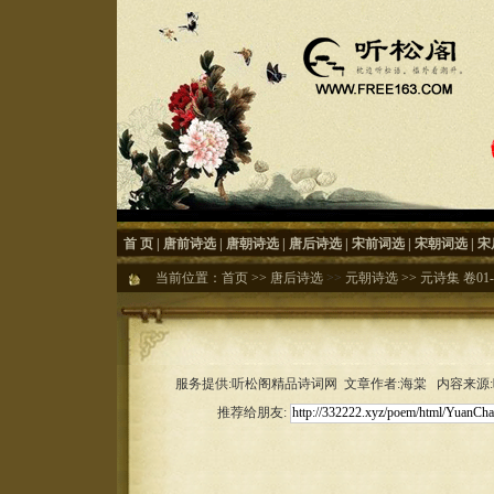
首 页
|
唐前诗选
|
唐朝诗选
|
唐后诗选
|
宋前词选
|
宋朝词选
|
宋
当前位置：
首页
>>
唐后诗选
>>
元朝诗选
>>
元诗集 卷01-
服务提供:听松阁精品诗词网 文章作者:海棠 内容来源:听松
推荐给朋友: