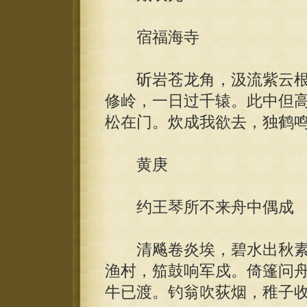
宿福海寺
斫岩苍龙角，汲流紫云根
修岭，一日过千辕。此中但
松在门。炊成我欲去，独鹤
黄庚
约王琴所不来舟中偶成
清飚卷炎埃，碧水出秋素
渔村，笳鼓响军戍。倚篷问
牛已渡。钓翁吹荻烟，稚子