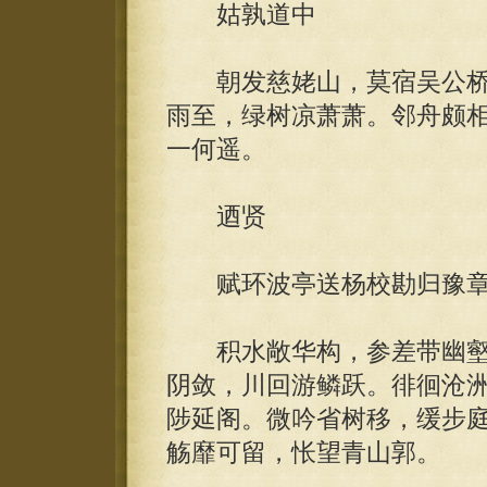
姑孰道中
朝发慈姥山，莫宿吴公桥
雨至，绿树凉萧萧。邻舟颇
一何遥。
迺贤
赋环波亭送杨校勘归豫
积水敞华构，参差带幽壑
阴敛，川回游鳞跃。徘徊沧
陟延阁。微吟省树移，缓步
觞靡可留，怅望青山郭。