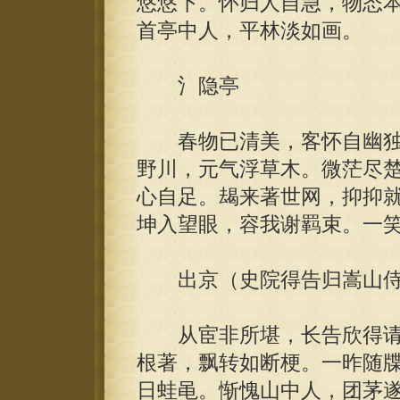
悠悠下。怀归人自急，物态
首亭中人，平林淡如画。
氵隐亭
春物已清美，客怀自幽独
野川，元气浮草木。微茫尽
心自足。朅来著世网，抑抑
坤入望眼，容我谢羁束。一
出京（史院得告归嵩山侍
从宦非所堪，长告欣得请
根著，飘转如断梗。一昨随
日蛙黾。惭愧山中人，团茅