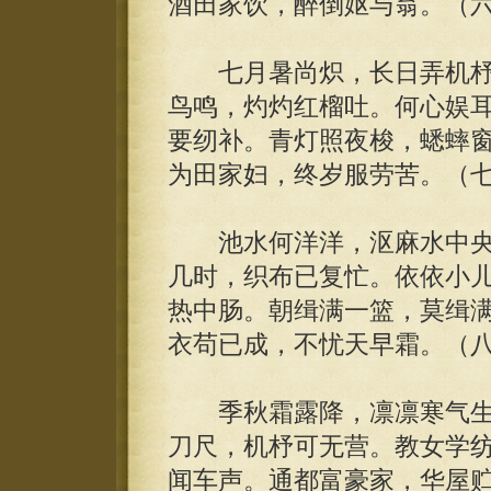
酒田家饮，醉倒妪与翁。（
七月暑尚炽，长日弄机杼
鸟鸣，灼灼红榴吐。何心娱
要纫补。青灯照夜梭，蟋蟀
为田家妇，终岁服劳苦。（
池水何洋洋，沤麻水中央
几时，织布已复忙。依依小
热中肠。朝缉满一篮，莫缉
衣苟已成，不忧天早霜。（
季秋霜露降，凛凛寒气生
刀尺，机杼可无营。教女学
闻车声。通都富豪家，华屋