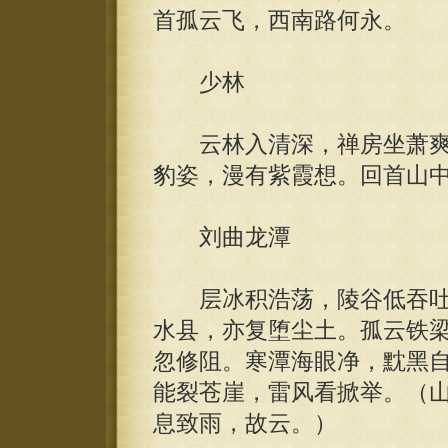
首孤云飞，西南路何永。
少林
云林入清深，禅房坐萧爽
豹姿，漫有紫霞想。回首山
刘曲龙潭
层冰积浩荡，陵谷低吞吐
水县，亦复堕尘土。孤云铁
忽修阻。寒潭海眼净，黕黑
能裂苍崖，雷风看掀举。（
息致雨，故云。）