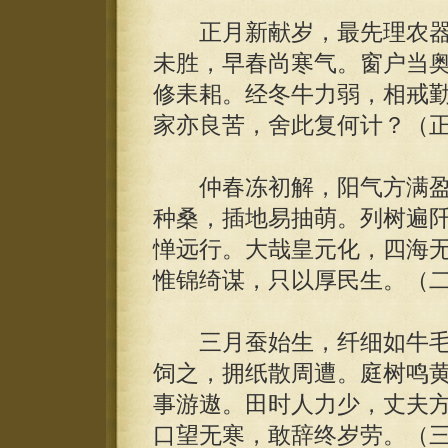
正月新献岁，最先理农器
未胜，早春尚寒气。窗户当
修耒耜。经冬牛力弱，相戒
家亦良苦，舍此复何计？（
仲春冻初解，阳气方满盈
种桑，插地易抽萌。列树遍
惮远行。大哉皇元化，四海
惟锦绮谋，只以厚民生。（
三月蚕始生，纤细如牛毛
饲之，拥纸散周遭。庭树鸣
事游遨。田时人力少，丈夫
口望无寒，敢辞终岁劳。（