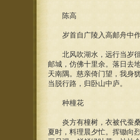
陈高
岁首自广陵入高邮舟中
北风吹湖水，远行当岁徂
邮城，仿佛十里余。落日去
天南隅。慈亲倚门望，我身
当脱行路，归卧山中庐。
种橦花
炎方有橦树，衣被代蚕桑
夏时，料理晨夕忙。挥锄向