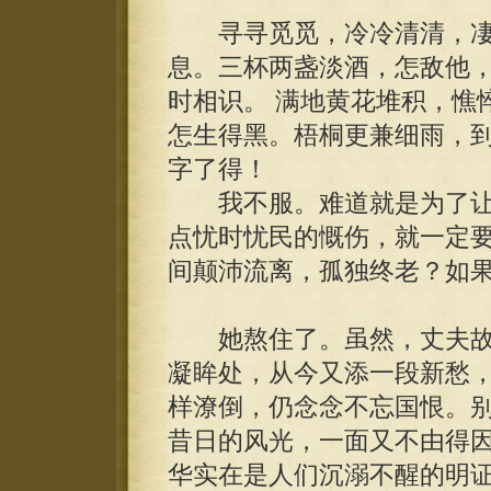
寻寻觅觅，冷冷清清，凄
息。三杯两盏淡酒，怎敌他
时相识。 满地黄花堆积，憔
怎生得黑。梧桐更兼细雨，
字了得！
我不服。难道就是为了让
点忧时忧民的慨伤，就一定
间颠沛流离，孤独终老？如
她熬住了。虽然，丈夫故
凝眸处，从今又添一段新愁
样潦倒，仍念念不忘国恨。
昔日的风光，一面又不由得
华实在是人们沉溺不醒的明证