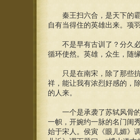
秦王扫六合，是天下的霸
自有当得住的英雄出来。项
不是早有古训了？分久必
循环使然。英雄，众生，随
只是在南宋，除了那些抗
祥，能让我有浓烈好感的，
的人来。
一个是承袭了苏轼风骨的
一帜，开婉约一脉的名门闺秀
始于宋人。侯寅《眼儿媚》调