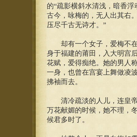
的“疏影横斜水清浅，暗香浮
古今，咏梅的，无人出其右。
压尽千古无诗才。”
却有一个女子，爱梅不在
身于福建的莆田，入大明宫
花赋，爱得痴绝。她的男人称
一身，也曾在宫宴上舞做凌
拂袖而去。
清冷疏淡的人儿，连皇帝
万花献媚的时候，她不理，
候君多时了。