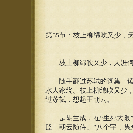
第55节：枝上柳绵吹又少，天
枝上柳绵吹又少，天涯何
随手翻过苏轼的词集，读到
水人家绕。枝上柳绵吹又少，
过苏轼，想起王朝云。
是胡兰成，在“生死大限”
贬，朝云随侍。”八个字，隽