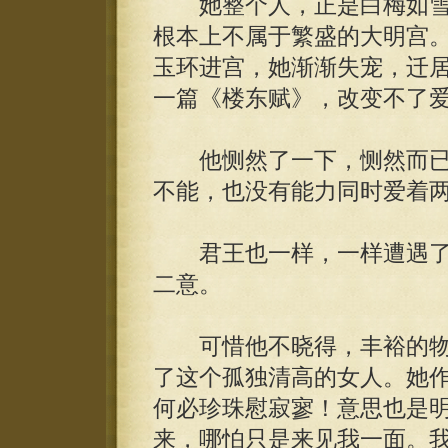
她整个人，正是白梅如雪
根本上不属于繁盛的大明宫
玉环进宫，她渐渐失宠，迁
一篇《楼东赋》，改变不了
他恻然了一下，恻然而已
不能，也没有能力同时爱着
君王也一样，一样遭遇了
二意。
可惜他不晓得，丰裕的物
了这个孤独清高的女人。她
何必珍珠慰寂寥！意思也是
来，哪怕只是来见我一面。