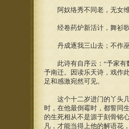
阿奴络秀不同老，无女维
经卷药炉新活计，舞衫歌
丹成逐我三山去；不作巫
此诗有自序云：“予家有数
予南迁。因读乐天诗，戏作此
足和感激宛然可见。
这个十二岁进门的丫头几
时，在他最倒霉时，都誓同
的生死相从不是源于刻骨铭
凡，才能当得上他的解语花，