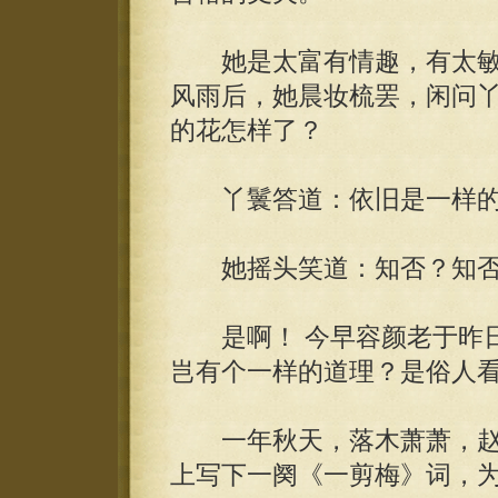
她是太富有情趣，有太敏
风雨后，她晨妆梳罢，闲问
的花怎样了？
丫鬟答道：依旧是一样的
她摇头笑道：知否？知否？
是啊！ 今早容颜老于昨日
岂有个一样的道理？是俗人
一年秋天，落木萧萧，赵
上写下一阕《一剪梅》词，