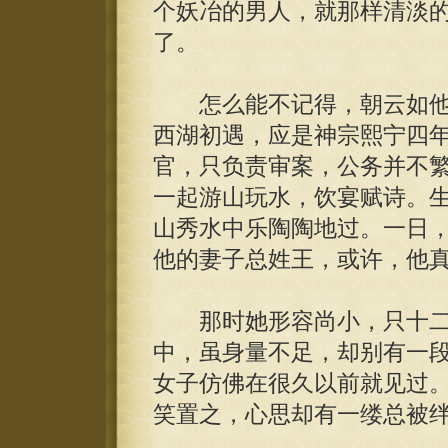
个妖冶的男人，就那样清淡
了。
怎么能不记得，朝云如他
西湖初遇，应是神宗熙宁四
官，只负责审案，公务并不
一起游山玩水，饮宴赋诗。
山秀水中乐陶陶地过。一日
他的妻子总姓王，或许，他
那时她形容尚小，只十二
中，虽身量不足，却别有一
女子仿佛在很久以前就见过
笑置之，心思却有一缕总被