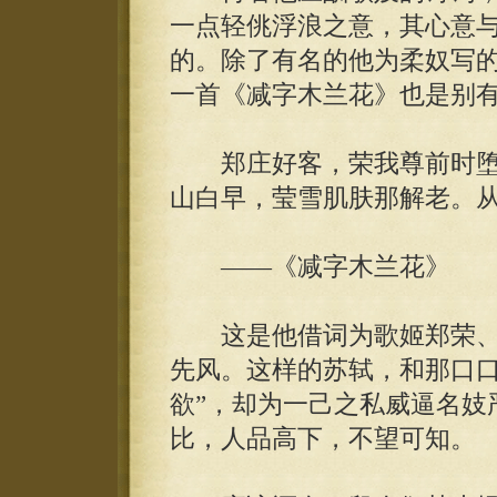
一点轻佻浮浪之意，其心意
的。除了有名的他为柔奴写的
一首《减字木兰花》也是别
郑庄好客，荣我尊前时堕帻
山白早，莹雪肌肤那解老。
——《减字木兰花》
这是他借词为歌姬郑荣、高
先风。这样的苏轼，和那口口
欲”，却为一己之私威逼名妓
比，人品高下，不望可知。