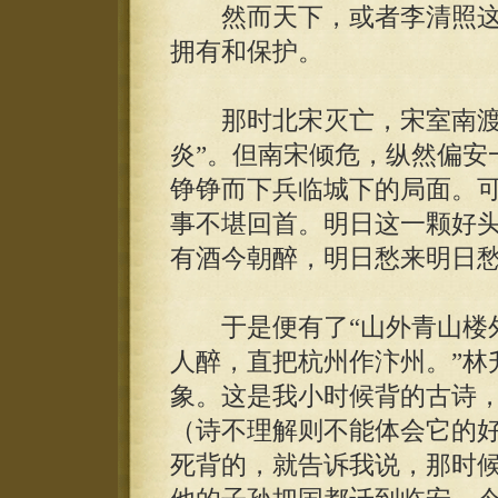
然而天下，或者李清照这
拥有和保护。
那时北宋灭亡，宋室南渡。
炎”。但南宋倾危，纵然偏安
铮铮而下兵临城下的局面。
事不堪回首。明日这一颗好
有酒今朝醉，明日愁来明日
于是便有了“山外青山楼外
人醉，直把杭州作汴州。”林
象。这是我小时候背的古诗
（诗不理解则不能体会它的
死背的，就告诉我说，那时