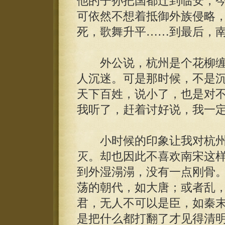
他的子孙把国都迁到临安，
可依然不想着抵御外族侵略
死，歌舞升平……到最后，
外公说，杭州是个花柳缠
人沉迷。可是那时候，不是
天下百姓，说小了，也是对
我听了，赶着讨好说，我一
小时候的印象让我对杭州
灭。却也因此不喜欢南宋这
到外湿溻溻，没有一点刚骨
荡的朝代，如大唐；或者乱
君，无人不可以是臣，如秦
是把什么都打翻了才见得清