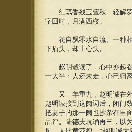
红藕香残玉簟秋。轻解罗
字回时，月满西楼。
花自飘零水自流。一种相
下眉头，却上心头。
赵明诚读了，心中亦起眷
一大半；人还未走，心已归
又一年重九，赵明诚在外
赵明诚接到这阕词后，闭门
把妻子的那一阕也抄杂在里
品评。陆德夫玩诵再三，以为
风，人比黄花瘦。”赵明诚大