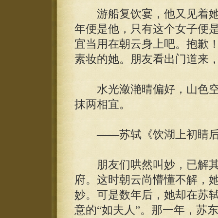
游船复饮宴，他又见着她。
年便是他，只有这个女子便是
宜当用在朝云身上吧。抱歉
素妆的她。朋友看出门道来
水光潋滟晴偏好，山色空
抹两相宜。
——苏轼《饮湖上初睛后
朋友们哄然叫妙，已解其
府。这时朝云尚懵懂不解，
妙。可是数年后，她却在苏
意的“如夫人”。那一年，苏