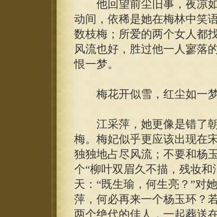
他回望前尘旧事，夜凉如
动间，依稀是她在梅林中笑
数枝梅；所爱的两个女人都
风流也好，胜过他一人寥落
恨一梦。
梅花开似雪，红尘如一梦
江采萍，她更像是错了朝
梅。梅妃似乎更应该出现在
独独地占尽风流；不要和杨
个“柳叶双眉久不描，残妆和
天：“既生瑜，何生亮？”对
萍，何必再来一个杨玉环？
两个绝代的佳人，一起葬送