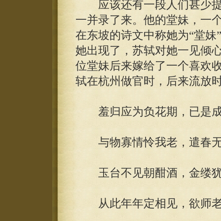
应该还有一段人们甚少提
一并录了来。他的堂妹，一
在东坡的诗文中称她为“堂妹
她出现了，苏轼对她一见倾
位堂妹后来嫁给了一个喜欢
轼在杭州做官时，后来流放
羞归应为负花期，已是成
与物寡情怜我老，遣春无
玉台不见朝酣酒，金缕犹
从此年年定相见，欲师老