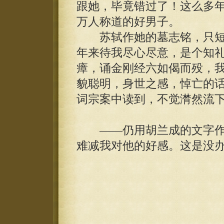
跟她，毕竟错过了！这么多
万人称道的好男子。
苏轼作她的墓志铭，只短
年来待我尽心尽意，是个知
瘴，诵金刚经六如偈而殁，
貌聪明，身世之感，悼亡的
词宗案中读到，不觉潸然流
——仍用胡兰成的文字作
难减我对他的好感。这是没