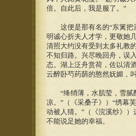
倍。自此后，我是服了。”
这便是那有名的“东篱把酒
明诚心折夫人才学，更敬她
清照大约没有受到太多礼教的
不知归路。兴尽晚回舟，误入
态。湖上泛舟赏荷，佐以清
云醉卧芍药荫的憨然妩媚，
“绛绡薄，水肌莹，雪腻酥
凉。”（《采桑子》）“绣幕
动被人猜。”（《浣溪纱》）
不能说足她的幸福。