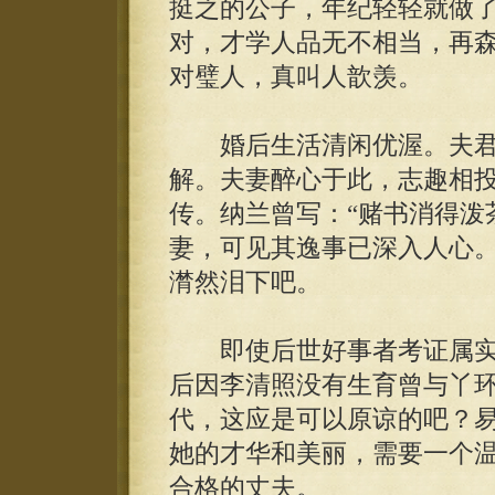
挺之的公子，年纪轻轻就做
对，才学人品无不相当，再
对璧人，真叫人歆羡。
婚后生活清闲优渥。夫君
解。夫妻醉心于此，志趣相投
传。纳兰曾写：“赌书消得泼
妻，可见其逸事已深入人心。
潸然泪下吧。
即使后世好事者考证属实
后因李清照没有生育曾与丫
代，这应是可以原谅的吧？
她的才华和美丽，需要一个
合格的丈夫。