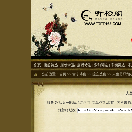
首 页
|
唐前诗选
|
唐朝诗选
|
唐后诗选
|
宋前词选
|
宋朝词选
|
宋
当前位置：
首页
>>
古今诗集
>>
综合选集
>>
人生若只如初见
人生
服务提供:听松阁精品诗词网 文章作者:海棠 内容来源:听松
推荐给朋友: