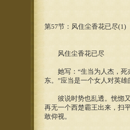
第57节：风住尘香花已尽(1)
风住尘香花已尽
她写：“生当为人杰，死亦
东。”应当是一个女人对英雄
彼说时势也乱透。恍惚又
再无一个西楚霸王出来，扫
敢仰视。