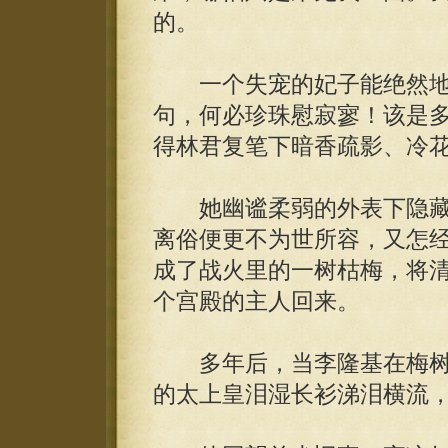
的。
一个失宠的妃子能绝然地
句，何必珍珠慰寂寥！该是
得林君复笔下暗香疏影、冷
她幽谧柔弱的外表下隐藏
离俗便更不为世所容，又怎经
成了战火里的一树枯梅，将
个宫殿的主人回来。
多年后，当李隆基在梅树
的太上皇泪湿长衫涕泪横流