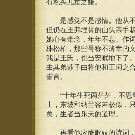
有私买儿童之嫌。
是感觉不是感情。他从不
但仍在王弗埋骨的山头亲手
她心有牵念，年年不忘。作
株松柏，那些号称不薄幸的
我是王氏，也当安眠地下了
由其弟苏子由将他和王闰之合
誓言。
“十年生死两茫茫，不思量
上，东坡和纳兰容若极似，
矣，生者当乐天的道理。
再看他应酬歌妓的诗词，