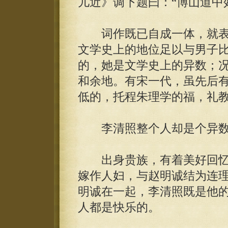
儿近》调下题曰：“博山道中
词作既已自成一体，就表
文学史上的地位足以与男子
的，她是文学史上的异数；
和余地。有宋一代，虽先后
低的，托程朱理学的福，礼
李清照整个人却是个异数
出身贵族，有着美好回忆
嫁作人妇，与赵明诚结为连
明诚在一起，李清照既是他
人都是快乐的。