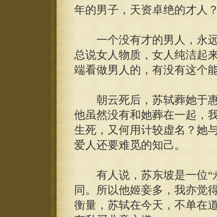
年的男子，天资卓绝的才人
一个没有才的男人，永远
总说女人物质，女人纯洁起
端看做男人的，有没有这个
朝云死后，苏轼葬她于惠州
他虽然没有和她葬在一起，
生死，又何用计较虚名？她
爱人还要难觅的知己。
有人说，苏东坡是一位“永
同。所以他姬妾多，我亦觉
衡量，苏轼在今天，不单在