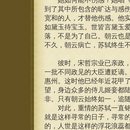
她如何能不伤感？她唱《
到了其中所包含的旷达与感
宽和的人，才替他伤感。他
如黛玉待宝玉。世皆言黛玉
落，不是为了自己。朝云也
不久，朝云病亡，苏轼终生
彼时，宋哲宗业已亲政，
一批不同政见的大臣遭贬谪
惠州。这时他巳经年近花甲
望，身边众多的侍儿姬妾都
非。只有朝云始终如一，追
对此，重情的苏轼一直铭
就是这样寻常的日子，寻常
的，人世是这样的浮花浪蕊