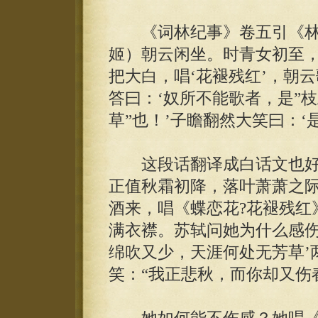
《词林纪事》卷五引《林下
姬）朝云闲坐。时青女初至
把大白，唱‘花褪残红’，朝
答曰：‘奴所不能歌者，是”
草”也！’子瞻翻然大笑曰：‘
这段话翻译成白话文也好
正值秋霜初降，落叶萧萧之
酒来，唱《蝶恋花?花褪残红
满衣襟。苏轼问她为什么感伤
绵吹又少，天涯何处无芳草’
笑：“我正悲秋，而你却又伤